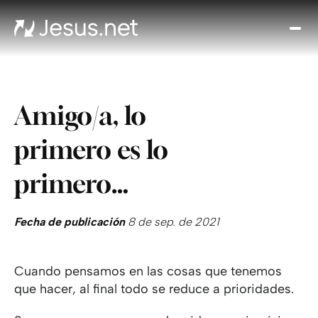
Des
Je
Th
Cho
Amigo/a, lo
y m
Devo
primero es lo
di
Crec
primero…
en 
Cont
Fecha de publicación
8 de sep. de 2021
Cuando pensamos en las cosas que tenemos
que hacer, al final todo se reduce a prioridades.