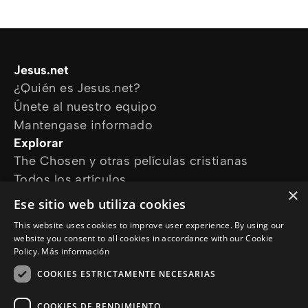
Jesus.net
¿Quién es Jesus.net?
Únete al nuestro equipo
Mantengase informado
Explorar
The Chosen y otras películas cristianas
Todos los artículos
×
Cursos online
Ese sitio web utiliza cookies
Audioguías
This website uses cookies to improve user experience. By using our
¿Cómo podemos ayudarte?
website you consent to all cookies in accordance with our Cookie
Devocional diario
Policy.
Más información
Necesito oración
COOKIES ESTRICTAMENTE NECESARIAS
Tengo preguntas
Síguenos en
COOKIES DE RENDIMIENTO