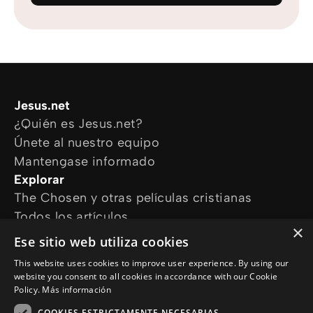
Jesus.net
¿Quién es Jesus.net?
Únete al nuestro equipo
Mantengase informado
Explorar
The Chosen y otras películas cristianas
Todos los artículos
×
Cursos online
Ese sitio web utiliza cookies
Audioguías
This website uses cookies to improve user experience. By using our
¿Cómo podemos ayudarte?
website you consent to all cookies in accordance with our Cookie
Devocional diario
Policy.
Más información
Necesito oración
COOKIES ESTRICTAMENTE NECESARIAS