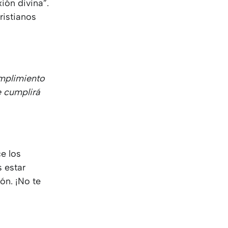
ión divina”.
ristianos
umplimiento
e cumplirá
e los
 estar
ón. ¡No te