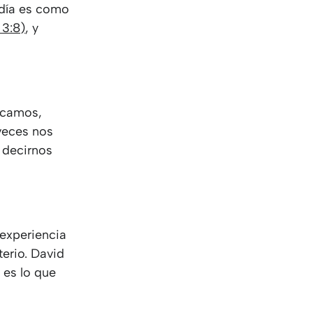
KO
Korean
 día es como
MG
Malagas
 3:8)
, y
MM
Burmes
NL
Dutch
NL
Flemish
NO
Norwegi
scamos,
PT
Portugue
 veces nos
RO
Romania
 decirnos
RU
Russian
SV
Swedish
TA
Tamil
TH
Thai
TL
Tagalog
 experiencia
TL
Taglish
erio. David
TR
Turkish
 es lo que
UK
Ukrainian
UR
Urdu