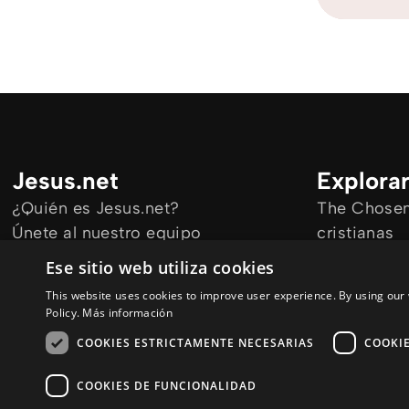
Jesus.net
Explora
¿Quién es Jesus.net?
The Chosen 
Únete al nuestro equipo
cristianas
Mantengase informado
Todos los a
Ese sitio web utiliza cookies
Cursos onl
This website uses cookies to improve user experience. By using our 
Audioguías
Policy.
Más información
COOKIES ESTRICTAMENTE NECESARIAS
COOKI
COOKIES DE FUNCIONALIDAD