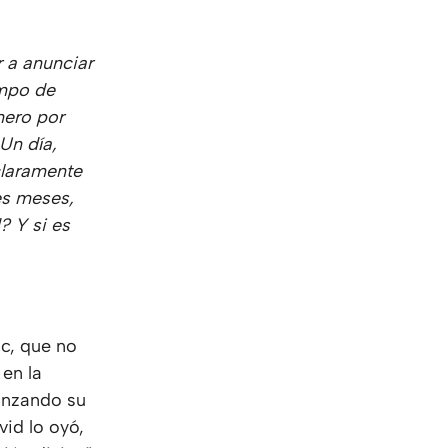
 a anunciar
empo de
nero por
 Un día,
claramente
es meses,
? Y si es
ic, que no
 en la
anzando su
vid lo oyó,