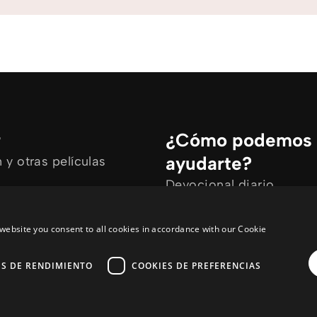
r
¿Cómo podemos
ayudarte?
y otras películas
Devocional diario
rtículos
Necesito oración
ine
Tengo preguntas
website you consent to all cookies in accordance with our Cookie
ES DE RENDIMIENTO
COOKIES DE PREFERENCIAS