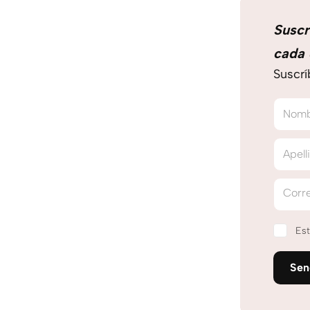
Suscr
cada 
Suscrí
Nom
Apell
Corre
Est
Se