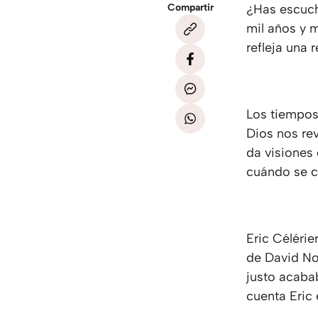
Compartir
¿Has escuch
mil años y 
refleja una 
Los tiempos
Dios nos re
da visiones
cuándo se cu
Eric Célérie
de David No
justo acabab
cuenta Eric e