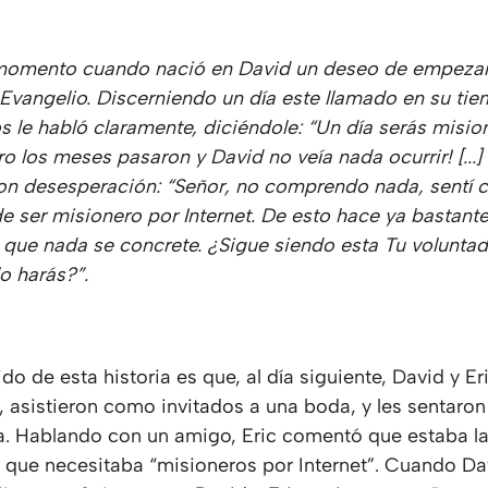
momento cuando nació en David un deseo de empezar
 Evangelio. Discerniendo un día este llamado en su ti
s le habló claramente, diciéndole: “Un día serás misio
ero los meses pasaron y David no veía nada ocurrir! [...]
on desesperación: “Señor, no comprendo nada, sentí 
de ser misionero por Internet. De esto hace ya bastant
 que nada se concrete. ¿Sigue siendo esta Tu voluntad
o harás?”.
ido de esta historia es que, al día siguiente, David y Er
 asistieron como invitados a una boda, y les sentaron
 Hablando con un amigo, Eric comentó que estaba l
y que necesitaba “misioneros por Internet”. Cuando Da