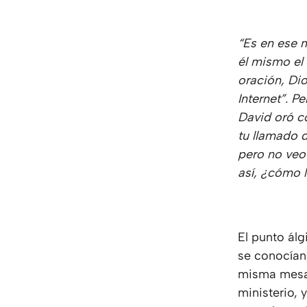
“Es en ese 
él mismo el
oración, Dio
Internet”. P
David oró c
tu llamado 
pero no veo
así, ¿cómo l
El punto álg
se conocían,
misma mesa.
ministerio, 