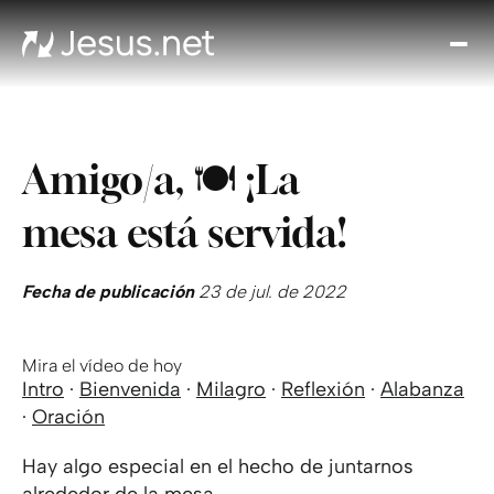
Des
Je
Th
Cho
Amigo/a, 🍽 ¡La
y m
Devo
mesa está servida!
di
Crec
en 
Fecha de publicación
23 de jul. de 2022
Cont
Mira el vídeo de hoy
Intro
·
Bienvenida
·
Milagro
·
Reflexión
·
Alabanza
·
Oración
Hay algo especial en el hecho de juntarnos