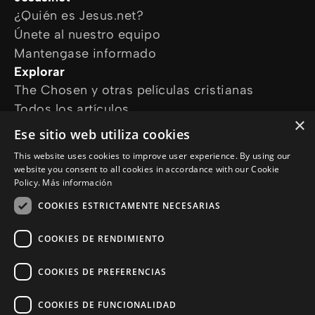
¿Quién es Jesus.net?
Únete al nuestro equipo
Mantengase informado
Explorar
The Chosen y otras películas cristianas
Todos los artículos
×
Cursos online
Ese sitio web utiliza cookies
Audioguías
This website uses cookies to improve user experience. By using our
¿Cómo podemos ayudarte?
website you consent to all cookies in accordance with our Cookie
Devocional diario
Policy.
Más información
Necesito oración
COOKIES ESTRICTAMENTE NECESARIAS
Tengo preguntas
Síguenos en
COOKIES DE RENDIMIENTO
COOKIES DE PREFERENCIAS
COOKIES DE FUNCIONALIDAD