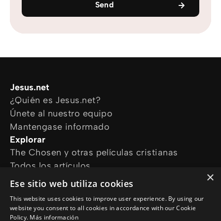
Send
Jesus.net
¿Quién es Jesus.net?
Únete al nuestro equipo
Mantengase informado
Explorar
The Chosen y otras películas cristianas
Todos los artículos
×
Cursos online
Ese sitio web utiliza cookies
Audioguías
This website uses cookies to improve user experience. By using our
¿Cómo podemos ayudarte?
website you consent to all cookies in accordance with our Cookie
Devocional diario
Policy.
Más información