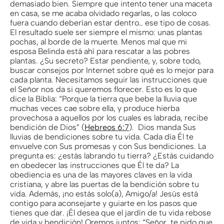
demasiado bien. Siempre que intento tener una maceta
en casa, se me acaba olvidado regarlas, o las coloco
fuera cuando deberían estar dentro… ese tipo de cosas.
El resultado suele ser siempre el mismo: unas plantas
pochas, al borde de la muerte. Menos mal que mi
esposa Belinda está ahí para rescatar a las pobres
plantas. ¿Su secreto? Estar pendiente, y, sobre todo,
buscar consejos por Internet sobre qué es lo mejor para
cada planta. Necesitamos seguir las instrucciones que
el Señor nos da si queremos florecer. Esto es lo que
dice la Biblia: “Porque la tierra que bebe la lluvia que
muchas veces cae sobre ella, y produce hierba
provechosa a aquellos por los cuales es labrada, recibe
bendición de Dios” (
Hebreos 6:7
). Dios manda Sus
lluvias de bendiciones sobre tu vida. Cada día Él te
envuelve con Sus promesas y con Sus bendiciones. La
pregunta es: ¿estás labrando tu tierra? ¿Estás cuidando
en obedecer las instrucciones que Él te da? La
obediencia es una de las mayores claves en la vida
cristiana, y abre las puertas de la bendición sobre tu
vida. Además, ¡no estás solo(a), Amigo/a! Jesús está
contigo para aconsejarte y guiarte en los pasos que
tienes que dar. ¡Él desea que el jardín de tu vida rebose
de vida y bendición! Oremos juntos: “Señor, te pido que