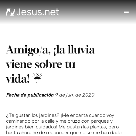
Des
Je
Th
Cho
Amigo/a, ¡la lluvia
y m
Devo
viene sobre tu
di
Crec
vida! ☔️
en 
Cont
Fecha de publicación
9 de jun. de 2020
¿Te gustan los jardines? ¡Me encanta cuando voy
caminando por la calle y me cruzo con parques y
jardines bien cuidados! Me gustan las plantas, pero
hasta ahora he de reconocer que no se me han dado