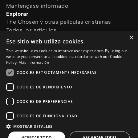
Mantengase informado
Explorar
The Chosen y otras películas cristianas
Todos los artículos
×
Cursos online
Ese sitio web utiliza cookies
Audioguías
This website uses cookies to improve user experience. By using our
¿Cómo podemos ayudarte?
website you consent to all cookies in accordance with our Cookie
Devocional diario
Policy.
Más información
Necesito oración
COOKIES ESTRICTAMENTE NECESARIAS
Tengo preguntas
Síguenos en
COOKIES DE RENDIMIENTO
COOKIES DE PREFERENCIAS
COOKIES DE FUNCIONALIDAD
MOSTRAR DETALLES
© Copyright 2026 es.Jesus.net
Politica de Privacidad
RECHAZAR TODO
ACEPTAR TODO