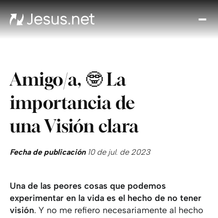
Des
Je
Th
Cho
Amigo/a, 🤓 La
y m
Devo
importancia de
di
Crec
una Visión clara
en 
Cont
Fecha de publicación
10 de jul. de 2023
Una de las peores cosas que podemos
experimentar en la vida es el hecho de no tener
visión
. Y no me refiero necesariamente al hecho