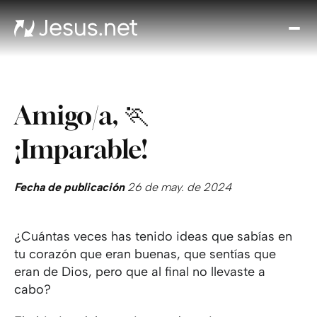
Des
Je
Th
Cho
Amigo/a, 🏃
y m
Devo
¡Imparable!
di
Crec
en 
Fecha de publicación
26 de may. de 2024
Cont
¿Cuántas veces has tenido ideas que sabías en
tu corazón que eran buenas, que sentías que
eran de Dios, pero que al final no llevaste a
cabo?