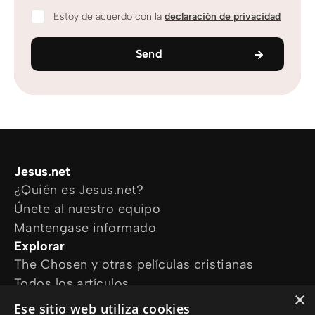
Estoy de acuerdo con la
declaración de privacidad
Send
Jesus.net
¿Quién es Jesus.net?
Únete al nuestro equipo
Mantengase informado
Explorar
The Chosen y otras películas cristianas
Todos los artículos
×
Cursos online
Ese sitio web utiliza cookies