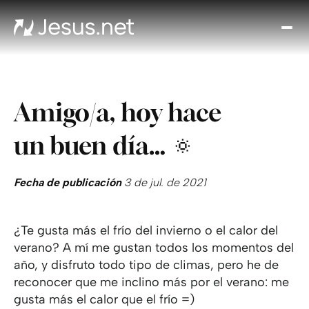
Des
Je
Th
Cho
Amigo/a, hoy hace
y m
Devo
un buen día… 🔅
di
Crec
en 
Fecha de publicación
3 de jul. de 2021
Cont
¿Te gusta más el frío del invierno o el calor del
verano? A mí me gustan todos los momentos del
año, y disfruto todo tipo de climas, pero he de
reconocer que me inclino más por el verano: me
gusta más el calor que el frío =)