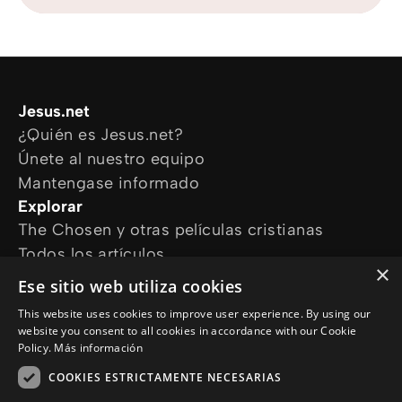
Jesus.net
¿Quién es Jesus.net?
Únete al nuestro equipo
Mantengase informado
Explorar
The Chosen y otras películas cristianas
Todos los artículos
×
Cursos online
Ese sitio web utiliza cookies
Audioguías
This website uses cookies to improve user experience. By using our
¿Cómo podemos ayudarte?
website you consent to all cookies in accordance with our Cookie
Devocional diario
Policy.
Más información
Necesito oración
COOKIES ESTRICTAMENTE NECESARIAS
Tengo preguntas