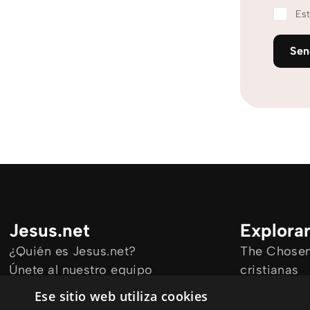
Est
Se
Jesus.net
Explora
¿Quién es Jesus.net?
The Chosen 
Únete al nuestro equipo
cristianas
Mantengase informado
Todos los a
Ese sitio web utiliza cookies
Cursos onl