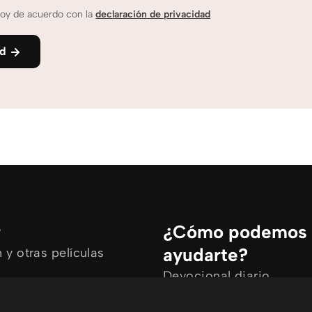
oy de acuerdo con la
declaración de privacidad
nd
r
¿Cómo podemos
ayudarte?
y otras películas
Devocional diario
rtículos
Necesito oración
ine