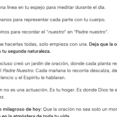
a línea en tu espejo para meditar durante el día.
manos para representar cada parte con tu cuerpo.
tros para recordar el “
nuestro
” en “Padre nuestro”.
ue hacerlas todas, solo empieza con una.
Deja que la 
n tu segunda naturaleza.
ncluso creó un jardín de oración, donde cada planta r
el
Padre Nuestro
. Cada mañana lo recorría descalza, d
silencio y el Espíritu le hablaran.
n no es una actuación. Es tu hogar. Es donde Dios te 
ez.
o milagroso de hoy
: Que la oración no sea solo un m
 en la atmósfera de toda tu vida.