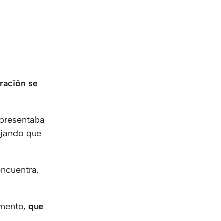
oración se
epresentaba
ejando que
encuentra,
omento,
que