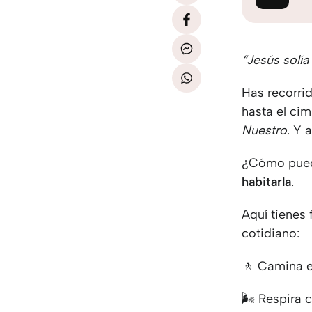
“Jesús solía 
Has recorrid
hasta el cim
Nuestro
. Y 
¿Cómo puedes
habitarla
.
Aquí tienes 
cotidiano:
🚶 Camina e
🌬 Respira c