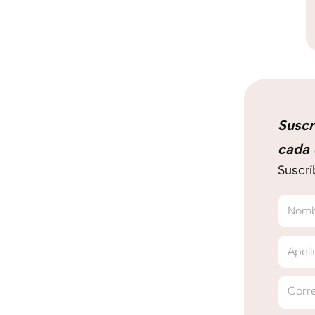
Suscr
cada 
Suscrí
Nom
Apell
Corre