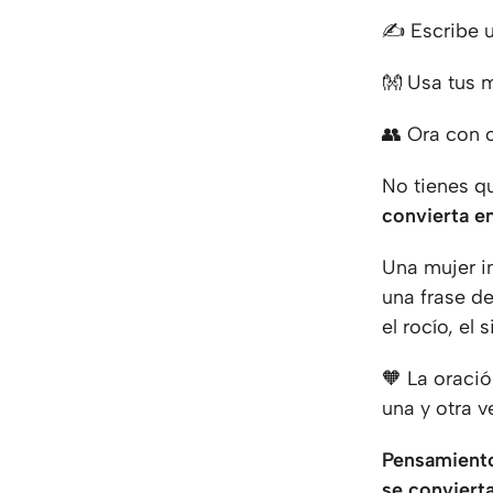
✍ Escribe un
👐 Usa tus 
👥 Ora con o
No tienes q
convierta e
Una mujer i
una frase d
el rocío, el 
🧡 La oració
una y otra v
Pensamient
se convierta