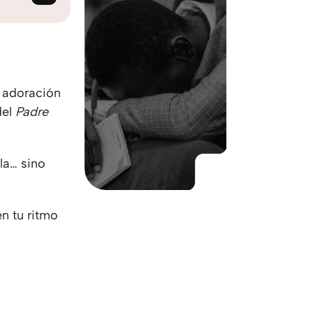
KO
Korean
MG
Malagas
MM
Burmes
NL
Dutch
NL
Flemish
a adoración
NO
Norwegi
del
Padre
PT
Portugue
RO
Romania
RU
Russian
la… sino
SV
Swedish
TA
Tamil
TH
Thai
en tu ritmo
TL
Tagalog
TL
Taglish
TR
Turkish
UK
Ukrainian
UR
Urdu