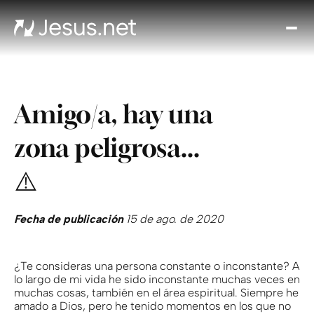
Des
Je
Th
Cho
Amigo/a, hay una
y m
Devo
zona peligrosa...
di
Crec
⚠️
en 
Cont
Fecha de publicación
15 de ago. de 2020
¿Te consideras una persona constante o inconstante? A
lo largo de mi vida he sido inconstante muchas veces en
muchas cosas, también en el área espiritual. Siempre he
amado a Dios, pero he tenido momentos en los que no