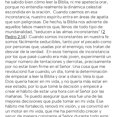
he sabido bien cómo leer la Biblia, ni me apetecía orar,
porque no entendía realmente la dinámica celestial
escondida en la oración. Cuando caemos en esa
inconstancia, nuestro espíritu entra en áreas de apatía
que son peligrosas. De hecho, la Biblia nos advierte de
aquellos falsos maestros que, llenos de todo tipo de
mundanalidad, “seducen a las almas inconstantes” (
2
Pedro 2:14
). Cuando somos inconstantes en nuestra fe
somos fácilmente seducibles, tanto por el pecado como
por personas que, usadas por el enemigo, nos tratan de
desviar de la verdad. En esos tiempos de inconstancia
por los que pasé cuando era más joven, experimenté un
mayor número de tentaciones y derrotas, precisamente
por no estar bien firme en el Señor. Una cosa que me
revolucionó fue cuando, un día, tomé la determinación
de empezar a leer la Biblia y orar a diario. Veía lo que
Dios quería hacer en mi vida, y no quería más estar en
ese estado, por lo que tomé la decisión y empecé a
crear el hábito de estar una hora con el Señor por las
mañanas. Te puedo asegurar que esa fue una de las
mejores decisiones que pude tomar en mi vida. Ese
hábito me fortaleció, renovó mi visión, y se convirtió en
un motor en mi vida, que me ha permitido crecer y
servir de manera constante al Señor durante todo este