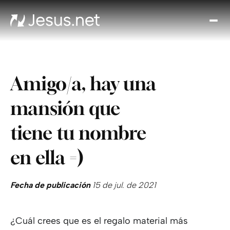
Des
Je
Th
Cho
Amigo/a, hay una
y m
Devo
mansión que
di
Crec
tiene tu nombre
en 
Cont
en ella =)
Fecha de publicación
15 de jul. de 2021
¿Cuál crees que es el regalo material más