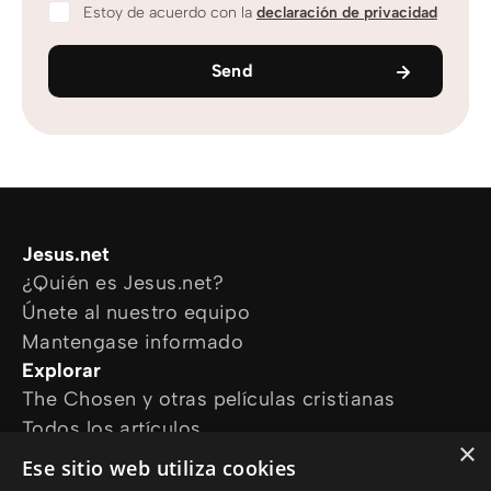
Estoy de acuerdo con la
declaración de privacidad
Send
Jesus.net
¿Quién es Jesus.net?
Únete al nuestro equipo
Mantengase informado
Explorar
The Chosen y otras películas cristianas
Todos los artículos
×
Cursos online
Ese sitio web utiliza cookies
Audioguías