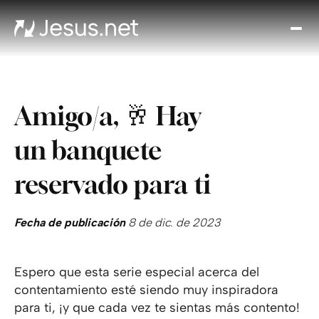
Des
Je
Th
Cho
Amigo/a, 🥂 Hay
y m
Devo
un banquete
di
Crec
reservado para ti
en 
Cont
Fecha de publicación
8 de dic. de 2023
Espero que esta serie especial acerca del
contentamiento esté siendo muy inspiradora
para ti, ¡y que cada vez te sientas más contento!