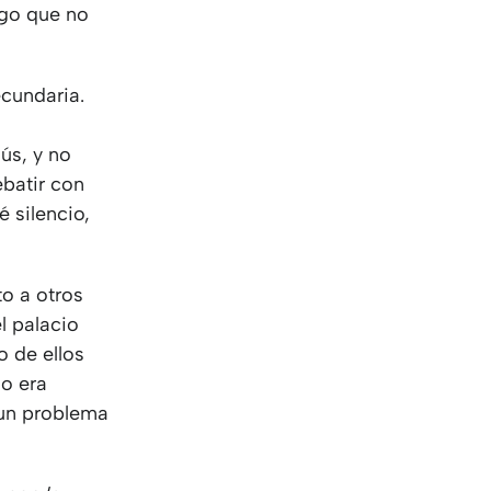
KO
Korean
lgo que no
MG
Malagas
MM
Burmes
NL
Dutch
ecundaria.
NL
Flemish
NO
Norwegi
ús, y no
PT
Portugue
ebatir con
RO
Romania
 silencio,
RU
Russian
SV
Swedish
to a otros
TA
Tamil
l palacio
TH
Thai
o de ellos
TL
Tagalog
no era
TL
Taglish
 un problema
TR
Turkish
UK
Ukrainian
UR
Urdu