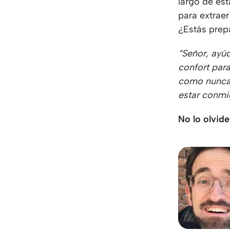
largo de est
para extrae
¿Estás prep
“Señor, ayú
confort para
como nunca 
estar conmi
No lo olvide