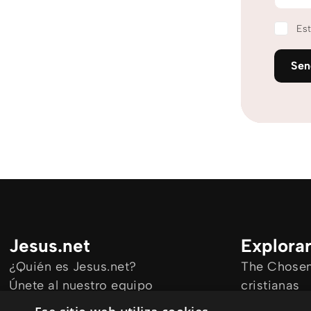
Est
Se
Jesus.net
Explora
¿Quién es Jesus.net?
The Chosen 
Únete al nuestro equipo
cristianas
Mantengase informado
Todos los a