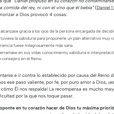
ia que
“Daniel propuso en su corazón no contaminarse
a comida del rey, ni con el vino que él bebía”
(
Daniel 1
riorizar a Dios provocó 4 cosas:
alcanzase gracia a los ojos de la persona encargada de decidi
tuviese la sabiduría para proponerle un plan alternativo muy 
riencia fuese milagrosamente más sana
erramase en sus vidas conocimiento, sabiduría e interpretaci
o consejero en el Reino.
ntarse e ir contra lo establecido por causa del Reino 
s ese paso valiente, por fe, por puro amor a Dios, ¡es
er cómo Él nos respalda! La recompensa es mucho may
ficultad por la que nos toque pasar.
oponte en tu corazón hacer de Dios tu máxima priori