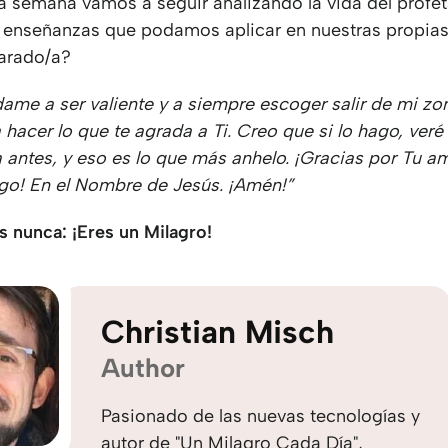
a semana vamos a seguir analizando la vida del profet
r enseñanzas que podamos aplicar en nuestras propias
arado/a?
dame a ser valiente y a siempre escoger salir de mi zo
 hacer lo que te agrada a Ti. Creo que si lo hago, veré 
antes, y eso es lo que más anhelo. ¡Gracias por Tu am
go! En el Nombre de Jesús. ¡Amén!”
s nunca: ¡Eres un Milagro!
Christian Misch
Author
Pasionado de las nuevas tecnologías y
autor de "Un Milagro Cada Día",