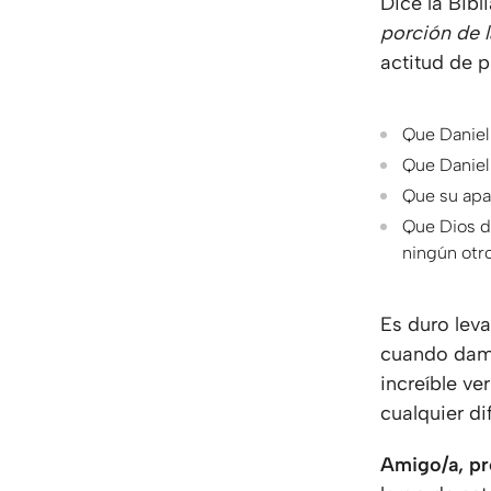
Dice la Bibl
porción de l
actitud de p
Que Daniel 
Que Daniel 
Que su apa
Que Dios d
ningún otr
Es duro leva
cuando damo
increíble v
cualquier di
Amigo/a, pr