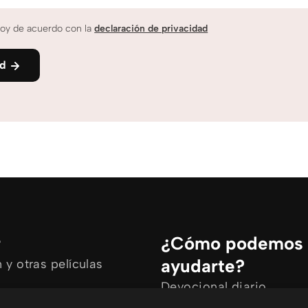
oy de acuerdo con la
declaración de privacidad
nd
r
¿Cómo podemos
ayudarte?
y otras películas
Devocional diario
rtículos
Necesito oración