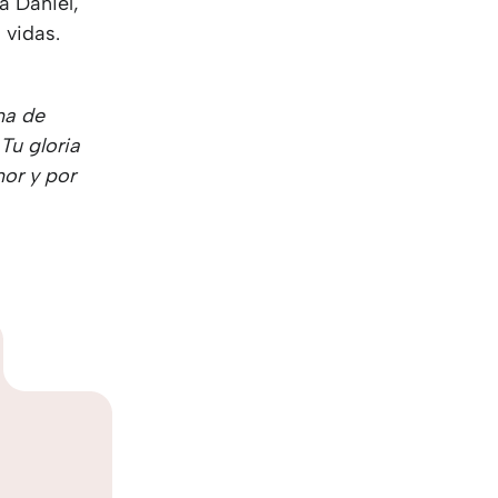
a Daniel,
 vidas.
na de
Tu gloria
or y por