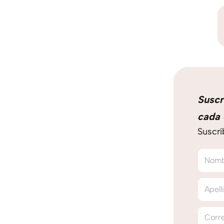
Suscr
cada 
Suscrí
Nom
Apell
Corre