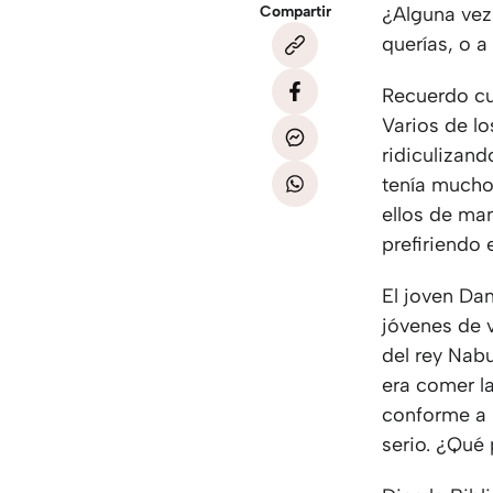
Compartir
¿Alguna vez
querías, o a
Recuerdo cu
Varios de l
ridiculizand
tenía mucho
ellos de ma
prefiriendo 
El joven Dan
jóvenes de v
del rey Nabu
era comer l
conforme a 
serio. ¿Qué