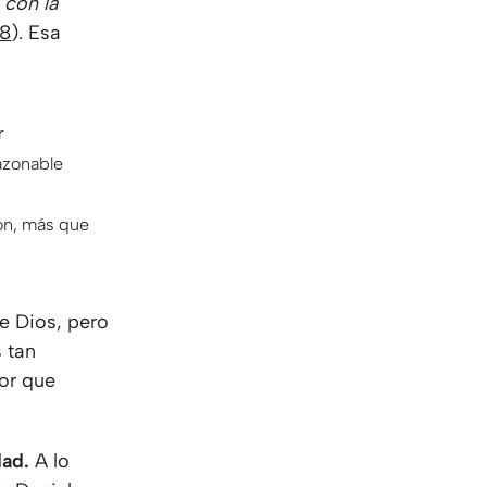
 con la
:8
). Esa
r
razonable
ón, más que
de Dios, pero
 tan
or que
dad.
A lo