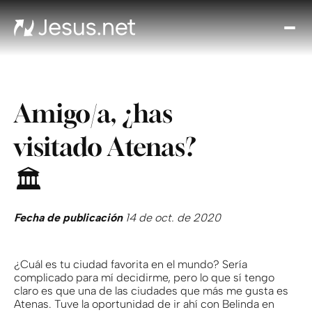
Des
Je
Th
Cho
Amigo/a, ¿has
y m
Devo
visitado Atenas?
di
Crec
🏛
en 
Cont
Fecha de publicación
14 de oct. de 2020
¿Cuál es tu ciudad favorita en el mundo? Sería
complicado para mí decidirme, pero lo que sí tengo
claro es que una de las ciudades que más me gusta es
Atenas. Tuve la oportunidad de ir ahí con Belinda en