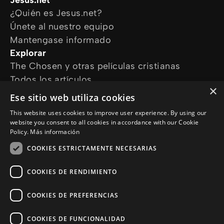
Jesus.net
¿Quién es Jesus.net?
Únete al nuestro equipo
Mantengase informado
Explorar
The Chosen y otras películas cristianas
Todos los artículos
×
Cursos online
Ese sitio web utiliza cookies
Audioguías
This website uses cookies to improve user experience. By using our
¿Cómo podemos ayudarte?
website you consent to all cookies in accordance with our Cookie
Devocional diario
Policy.
Más información
Necesito oración
COOKIES ESTRICTAMENTE NECESARIAS
Tengo preguntas
Síguenos en
COOKIES DE RENDIMIENTO
COOKIES DE PREFERENCIAS
COOKIES DE FUNCIONALIDAD