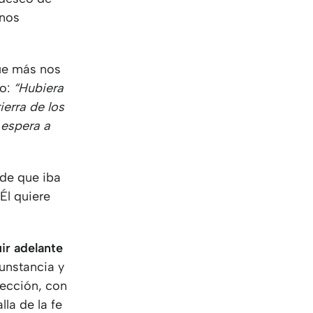
KO
Korean
unos
MG
Malagas
MM
Burmes
NL
Dutch
que más nos
NL
Flemish
do:
“Hubiera
NO
Norwegi
erra de los
PT
Portugue
 espera a
RO
Romania
RU
Russian
SV
Swedish
 de que iba
TA
Tamil
Él quiere
TH
Thai
TL
Tagalog
TL
Taglish
ir adelante
TR
Turkish
cunstancia y
UK
Ukrainian
ección, con
UR
Urdu
la de la fe