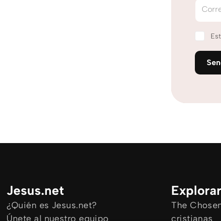
Corre
Est
Se
Jesus.net
Explora
¿Quién es Jesus.net?
The Chosen 
Únete al nuestro equipo
cristianas