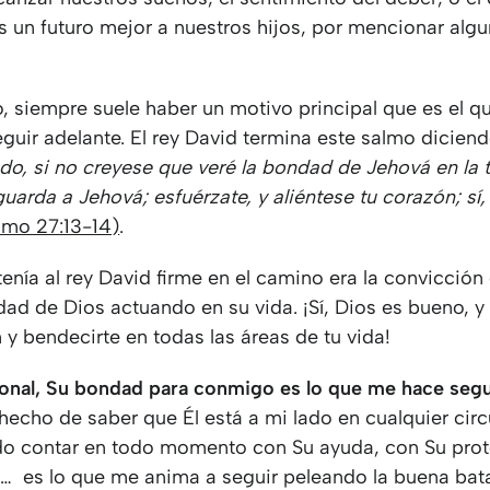
s un futuro mejor a nuestros hijos, por mencionar alg
, siempre suele haber un motivo principal que es el 
guir adelante. El rey David termina este salmo dicien
o, si no creyese que veré la bondad de Jehová en la ti
guarda a Jehová; esfuérzate, y aliéntese tu corazón; sí,
lmo 27:13-14)
.
nía al rey David firme en el camino era la convicción
dad de Dios actuando en su vida. ¡Sí, Dios es bueno, y 
 y bendecirte en todas las áreas de tu vida!
sonal, Su bondad para conmigo es lo que me hace segu
hecho de saber que Él está a mi lado en cualquier cir
o contar en todo momento con Su ayuda, con Su prot
… es lo que me anima a seguir peleando la buena batal