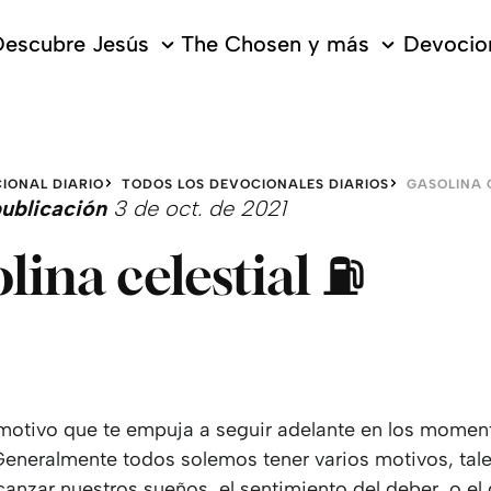
escubre Jesús
The Chosen y más
Devocion
IONAL DIARIO
TODOS LOS DEVOCIONALES DIARIOS
GASOLINA C
ublicación
3 de oct. de 2021
lina celestial ⛽️
 motivo que te empuja a seguir adelante en los momen
 Generalmente todos solemos tener varios motivos, tal
canzar nuestros sueños, el sentimiento del deber, o el