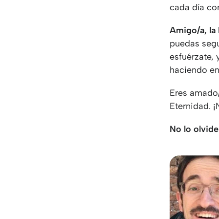
cada día co
Amigo/a, la
puedas segui
esfuérzate, 
haciendo en 
Eres amado/
Eternidad. ¡
No lo olvide