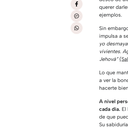
querer darle
ejemplos.
Sin embargo
impulsa a se
yo desmayad
vivientes. A
Jehová”
(Sa
Lo que mante
a ver la bon
hacerte bien
A nivel per
cada día.
El 
de que pued
Su sabiduría