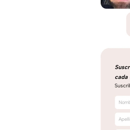
Suscr
cada 
Suscrí
Nom
Apell