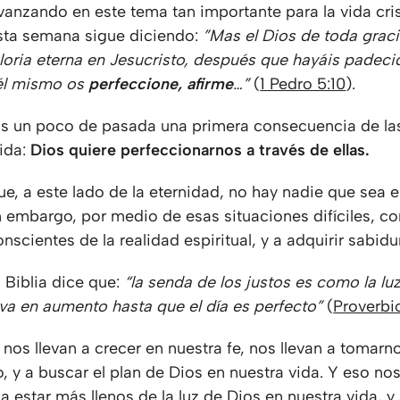
anzando en este tema tan importante para la vida cris
sta semana sigue diciendo:
”Mas el Dios de toda grac
gloria eterna en Jesucristo, después que hayáis padec
él mismo os
perfeccione, afirme
…”
(
1 Pedro 5:10
).
s un poco de pasada una primera consecuencia de la
vida:
Dios quiere perfeccionarnos a través de ellas.
ue, a este lado de la eternidad, no hay nadie que sea
in embargo, por medio de esas situaciones difíciles,
nscientes de la realidad espiritual, y a adquirir sabidur
 Biblia dice que:
“la senda de los justos es como la luz
 va en aumento hasta que el día es perfecto”
(
Proverbi
nos llevan a crecer en nuestra fe, nos llevan a tomarn
, y a buscar el plan de Dios en nuestra vida. Y eso nos
a estar más llenos de la luz de Dios en nuestra vida, y