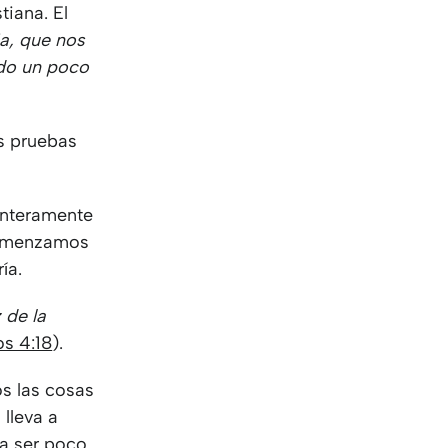
KO
Korean
tiana. El
MG
Malagas
ia, que nos
MM
Burmes
ido un poco
NL
Dutch
NL
Flemish
NO
Norwegi
s pruebas
PT
Portugue
RO
Romania
 enteramente
RU
Russian
 comenzamos
SV
Swedish
ía.
TA
Tamil
TH
Thai
 de la
TL
Tagalog
os 4:18
).
TL
Taglish
TR
Turkish
os las cosas
UK
Ukrainian
 lleva a
UR
Urdu
 a ser poco