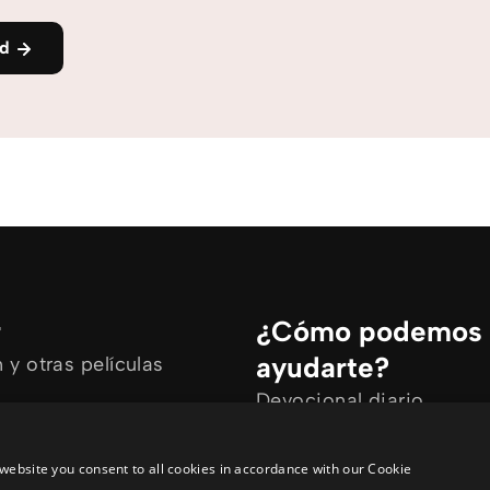
nd
r
¿Cómo podemos
ayudarte?
y otras películas
Devocional diario
rtículos
Necesito oración
ine
Tengo preguntas
website you consent to all cookies in accordance with our Cookie