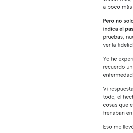
a poco más 
Pero no sol
indica el pa
pruebas, nu
ver la fidel
Yo he exper
recuerdo un
enfermedad 
Vi respuest
todo, el he
cosas que e
frenaban en
Eso me llev