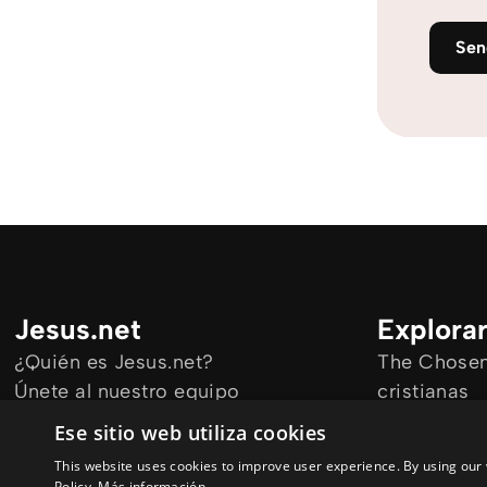
Se
Jesus.net
Explora
¿Quién es Jesus.net?
The Chosen 
Únete al nuestro equipo
cristianas
Mantengase informado
Todos los a
Ese sitio web utiliza cookies
Cursos onl
This website uses cookies to improve user experience. By using our 
Audioguías
Policy.
Más información