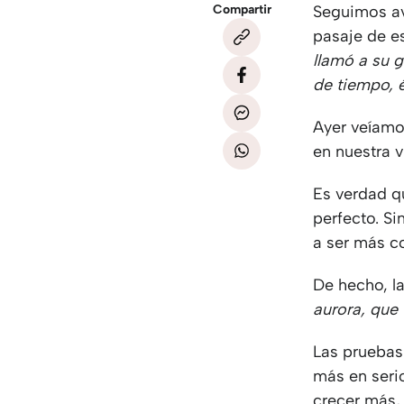
Compartir
Seguimos av
pasaje de e
llamó a su 
de tiempo, 
Ayer veíamo
en nuestra 
Es verdad q
perfecto. S
a ser más co
De hecho, la
aurora, que
Las pruebas 
más en serio
crecer más, 