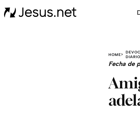
D
DEVOC
HOME
DIARI
Fecha de p
Amig
adel