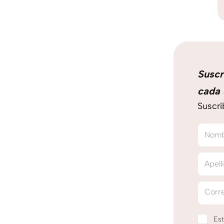
Suscr
cada 
Suscrí
Nom
Apell
Corre
Est