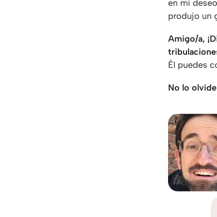
en mi deseo 
produjo un 
Amigo/a, ¡D
tribulacione
Él puedes c
No lo olvide