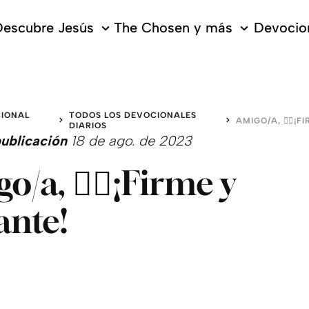
escubre Jesús
The Chosen y más
Devocion
IONAL
TODOS LOS DEVOCIONALES
O
DIARIOS
ublicación
18 de ago. de 2023
o/a, 👆🏻¡Firme y
ante!