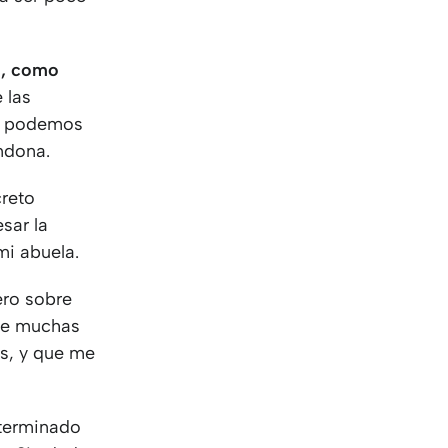
as, como
 las
as podemos
andona.
reto
sar la
mi abuela.
ero sobre
 de muchas
s, y que me
eterminado