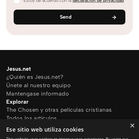
Estoy de acuerdo con la
declaración de privacidad
Send
Jesus.net
¿Quién es Jesus.net?
Únete al nuestro equipo
Mantengase informado
Explorar
The Chosen y otras películas cristianas
Todos los artículos
×
Cursos online
Ese sitio web utiliza cookies
Audioguías
This website uses cookies to improve user experience. By using our