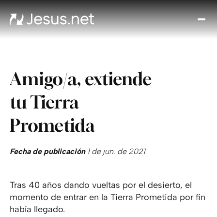
Des
Je
Th
Cho
Amigo/a, extiende
y m
Devo
tu Tierra
di
Crec
Prometida
en 
Cont
Fecha de publicación
1 de jun. de 2021
Tras 40 años dando vueltas por el desierto, el
momento de entrar en la Tierra Prometida por fin
había llegado.