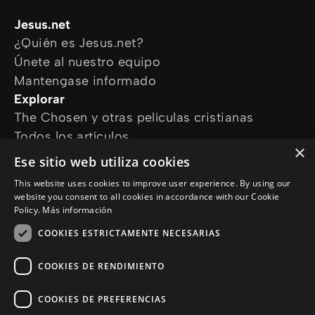
Jesus.net
¿Quién es Jesus.net?
Únete al nuestro equipo
Mantengase informado
Explorar
The Chosen y otras películas cristianas
Todos los artículos
×
Cursos online
Ese sitio web utiliza cookies
Audioguías
This website uses cookies to improve user experience. By using our
¿Cómo podemos ayudarte?
website you consent to all cookies in accordance with our Cookie
Devocional diario
Policy.
Más información
Necesito oración
COOKIES ESTRICTAMENTE NECESARIAS
Tengo preguntas
Síguenos en
COOKIES DE RENDIMIENTO
COOKIES DE PREFERENCIAS