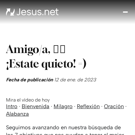
Des
Je
Th
Cho
Amigo/a, 🖐🏻
y m
Devo
¡Estate quieto! =)
di
Crec
en 
Fecha de publicación
12 de ene. de 2023
Cont
Mira el vídeo de hoy
Intro
·
Bienvenida
·
Milagro
·
Reflexión
·
Oración
·
Alabanza
Seguimos avanzando en nuestra búsqueda de