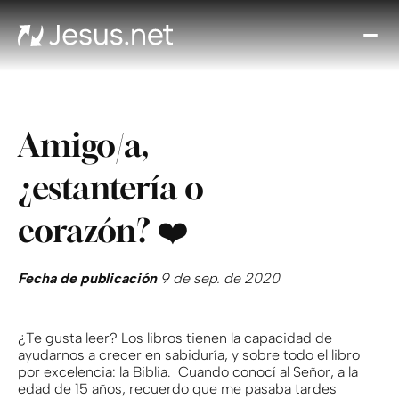
Des
Je
Th
Cho
Amigo/a,
y m
Devo
¿estantería o
di
Crec
corazón? ❤️
en 
Cont
Fecha de publicación
9 de sep. de 2020
¿Te gusta leer? Los libros tienen la capacidad de
ayudarnos a crecer en sabiduría, y sobre todo el libro
por excelencia: la Biblia. Cuando conocí al Señor, a la
edad de 15 años, recuerdo que me pasaba tardes