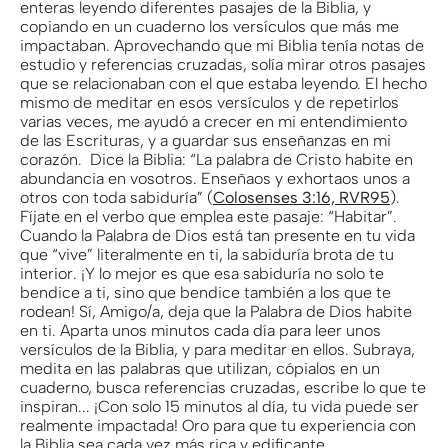
enteras leyendo diferentes pasajes de la Biblia, y
copiando en un cuaderno los versículos que más me
impactaban. Aprovechando que mi Biblia tenía notas de
estudio y referencias cruzadas, solía mirar otros pasajes
que se relacionaban con el que estaba leyendo. El hecho
mismo de meditar en esos versículos y de repetirlos
varias veces, me ayudó a crecer en mi entendimiento
de las Escrituras, y a guardar sus enseñanzas en mi
corazón. Dice la Biblia: “La palabra de Cristo habite en
abundancia en vosotros. Enseñaos y exhortaos unos a
otros con toda sabiduría” (
Colosenses 3:16, RVR95
).
Fíjate en el verbo que emplea este pasaje: “Habitar”.
Cuando la Palabra de Dios está tan presente en tu vida
que “vive” literalmente en ti, la sabiduría brota de tu
interior. ¡Y lo mejor es que esa sabiduría no solo te
bendice a ti, sino que bendice también a los que te
rodean! Sí, Amigo/a, deja que la Palabra de Dios habite
en ti. Aparta unos minutos cada día para leer unos
versículos de la Biblia, y para meditar en ellos. Subraya,
medita en las palabras que utilizan, cópialos en un
cuaderno, busca referencias cruzadas, escribe lo que te
inspiran... ¡Con solo 15 minutos al día, tu vida puede ser
realmente impactada! Oro para que tu experiencia con
la Biblia sea cada vez más rica y edificante.