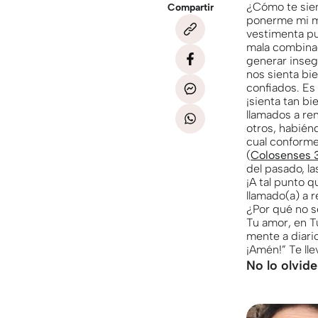
¿Cómo te sien
Compartir
ponerme mi me
vestimenta pu
mala combinac
generar inseg
nos sienta bi
confiados. Es
¡sienta tan bi
llamados a ren
otros, habién
cual conforme
(
Colosenses 3
del pasado, la
¡A tal punto 
llamado(a) a r
¿Por qué no s
Tu amor, en T
mente a diari
¡Amén!” Te ll
No lo olvide