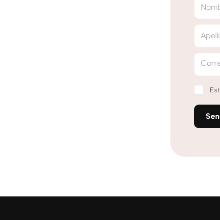
Nom
Apell
Corre
Est
Se