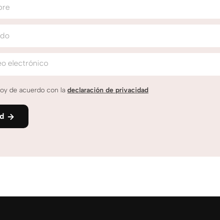
bre
ido
o electrónico
oy de acuerdo con la
declaración de privacidad
nd