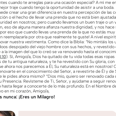
tes cuando te arreglas para una ocasión especial? A mí me e
jor traje cuando tengo la oportunidad de asistir a una boda.
ede crear una gran diferencia en nuestra percepción de las c
ión o el hecho de llevar una prenda que no está bien ajustad
uridad en nosotros; pero cuando llevamos un buen traje o un 
en, eso de alguna manera afianza nuestra dignidad, y nos hace 
 por eso que cuando llevas una prenda de la que no estás muy
en reemplazarla por otra que realmente te guste! A nivel espiri
ovar nuestra vestimenta. Como dice la Biblia: “No mintáis los 
doos despojado del viejo hombre con sus hechos, y revestido d
 a la imagen del que lo creó se va renovando hasta el conocim
:10
). Sí, Amigo/a, Dios ha quitado de tu vida todas esas ropa
s de tu antigua naturaleza, y te ha revestido con Su gloria, con
que ahora nos parecemos a Él, Su naturaleza está en nosotros! 
enovarte en el conocimiento del Señor, a revestirte de Él y de 
e le pides ahora mismo? “Dios mío, quiero ser renovado cada d
u Presencia. Revísteme de Ti, Señor, y ayúdame a seguir ren
o hasta llegar a conocerte de lo más profundo. En el Nombre d
evo en mi corazón, Amigo/a,
s nunca: ¡Eres un Milagro!