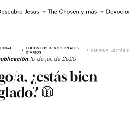
escubre Jesús
The Chosen y más
Devocion
IONAL
TODOS LOS DEVOCIONALES
O
DIARIOS
ublicación
10 de jul. de 2020
o/a, ¿estás bien
glado? 🧥