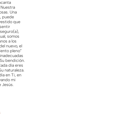
KO
Korean
ncanta
MG
Malagas
 Nuestra
osas. Una
MM
Burmes
a, puede
NL
Dutch
vestido que
sentir
NL
Flemish
 seguro(a),
NO
Norwegi
tual, somos
unos a los
PT
Portugue
el nuevo, el
RO
Romania
iento pleno”
RU
Russian
s inadecuadas
 Su bendición.
SV
Swedish
Cada día eres
TA
Tamil
Su naturaleza.
ía en Ti, en
TH
Thai
ovando mi
TL
Tagalog
e Jesús.
TL
Taglish
TR
Turkish
UK
Ukrainian
UR
Urdu