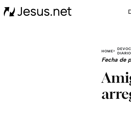
D
DEVOC
HOME
DIARI
Fecha de p
Amig
arre