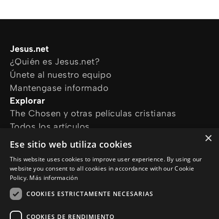
Jesus.net
¿Quién es Jesus.net?
Únete al nuestro equipo
Mantengase informado
Explorar
The Chosen y otras películas cristianas
Todos los artículos
×
Cursos online
Ese sitio web utiliza cookies
Audioguías
This website uses cookies to improve user experience. By using our
¿Cómo podemos ayudarte?
website you consent to all cookies in accordance with our Cookie
Devocional diario
Policy.
Más información
Necesito oración
COOKIES ESTRICTAMENTE NECESARIAS
Tengo preguntas
Síguenos en
COOKIES DE RENDIMIENTO