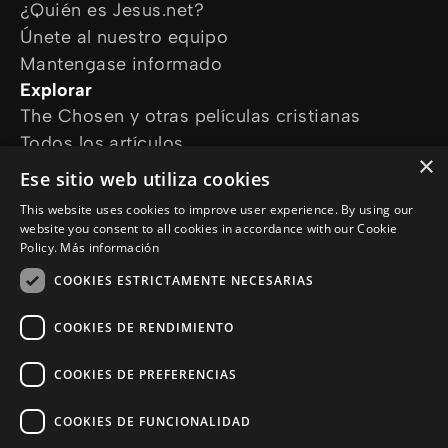
¿Quién es Jesus.net?
Únete al nuestro equipo
Mantengase informado
Explorar
The Chosen y otras películas cristianas
Todos los artículos
×
Cursos online
Ese sitio web utiliza cookies
Audioguías
This website uses cookies to improve user experience. By using our
¿Cómo podemos ayudarte?
website you consent to all cookies in accordance with our Cookie
Devocional diario
Policy.
Más información
Necesito oración
COOKIES ESTRICTAMENTE NECESARIAS
Tengo preguntas
Síguenos en
COOKIES DE RENDIMIENTO
COOKIES DE PREFERENCIAS
COOKIES DE FUNCIONALIDAD