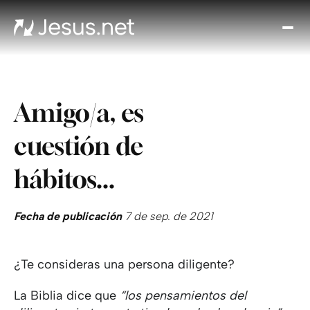
Des
Je
Th
Cho
Amigo/a, es
y m
Devo
cuestión de
di
Crec
hábitos...
en 
Cont
Fecha de publicación
7 de sep. de 2021
¿Te consideras una persona diligente?
La Biblia dice que
“los pensamientos del