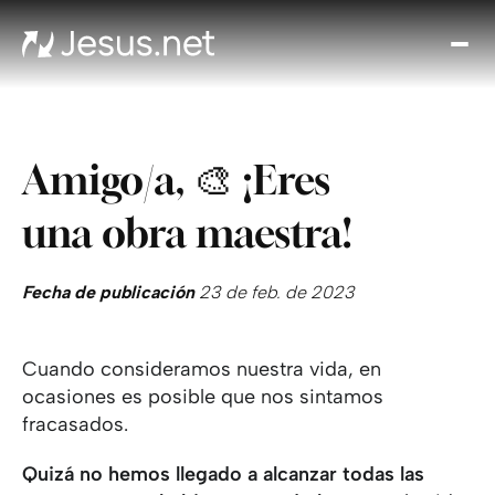
Des
Je
Th
Cho
Amigo/a, 🎨 ¡Eres
y m
Devo
una obra maestra!
di
Crec
en 
Fecha de publicación
23 de feb. de 2023
Cont
Cuando consideramos nuestra vida, en
ocasiones es posible que nos sintamos
fracasados.
Quizá no hemos llegado a alcanzar todas las