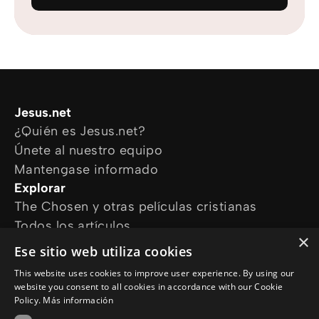
Jesus.net
¿Quién es Jesus.net?
Únete al nuestro equipo
Mantengase informado
Explorar
The Chosen y otras películas cristianas
Todos los artículos
×
Cursos online
Ese sitio web utiliza cookies
Audioguías
This website uses cookies to improve user experience. By using our
¿Cómo podemos ayudarte?
website you consent to all cookies in accordance with our Cookie
Devocional diario
Policy.
Más información