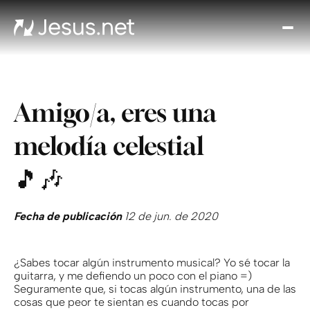
Des
Je
Th
Cho
Amigo/a, eres una
y m
Devo
melodía celestial
di
Crec
🎵🎶
en 
Cont
Fecha de publicación
12 de jun. de 2020
¿Sabes tocar algún instrumento musical? Yo sé tocar la
guitarra, y me defiendo un poco con el piano =)
Seguramente que, si tocas algún instrumento, una de las
cosas que peor te sientan es cuando tocas por