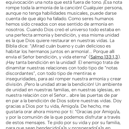
equivocación una nota que está fuera de tono. ¡Esa nota
rompe toda la armonía de la canción! Cualquier persona,
aunque no tenga habilidades musicales, puede darse
cuenta de que algo ha fallado. Como seres humanos
hemos sido creados con ese sentido de armonía en
nosotros. Cuando Dios creó el universo todo estaba en
una perfecta armonía y bendición, y esa misma unidad
es la que Dios quiere restaurar en nuestras vidas. La
Biblia dice: “¡Mirad cuán bueno y cuán delicioso es
habitar los hermanos juntos en armonía!... Porque allí
envía el Señor bendición, y vida eterna” (
Salmo 133:1,3
).
¡Hay tanta bendición en la unidad! El enemigo trata de
dinamitar nuestras relaciones con todo tipo de “notas
discordantes”, con todo tipo de mentiras e
inseguridades, para así romper nuestra armonía y crear
división. ¡Pero la unidad atrae la bendición! Un ambiente
de unidad en nuestras familias, en nuestras iglesias, en
nuestra relación con el Señor… abre las puertas de par
en par a la bendición de Dios sobre nuestras vidas. Doy
gracias a Dios por tu vida, Amigo/a. De hecho, me
gustaría orar ahora mismo por ti: “Gracias por Amigo/a,
y por la comunión de la que podemos disfrutar a través
de estos mensajes. Te pido por su vida y por su familia,
para que sean bendecido(a)s y prosperado(a)s en