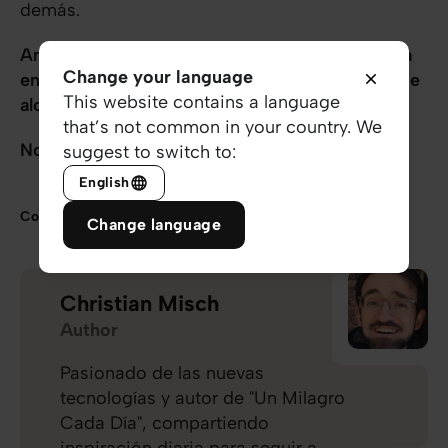
demás.
Amigo/a, la bendición se afianza y se multiplica
Change your language
en nuestras vidas cuando encuentra maneras de
This website contains a language
alcanzar también a los demás
.
that’s not common in your country. We
No lo olvides nunca: ¡Eres un Milagro!
suggest to switch to:
English
Compartir
Change language
Christian Misch
Author
Pasionado de las nuevas
tecnologías y autor de "Un Milagro
Cada Día", compartiendo