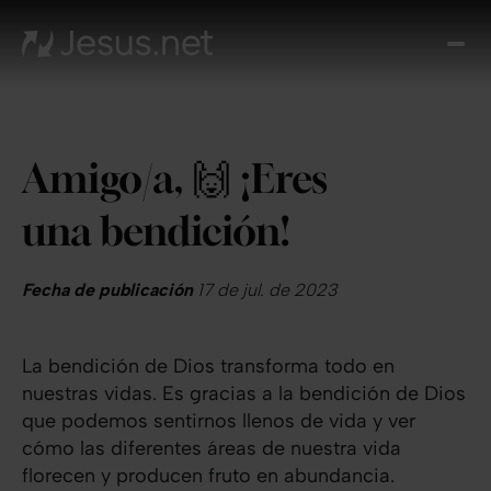
Des
Je
Th
Cho
Amigo/a, 🙌 ¡Eres
y m
Devo
una bendición!
di
Crec
en 
Fecha de publicación
17 de jul. de 2023
Cont
La bendición de Dios transforma todo en
nuestras vidas. Es gracias a la bendición de Dios
que podemos sentirnos llenos de vida y ver
cómo las diferentes áreas de nuestra vida
florecen y producen fruto en abundancia.