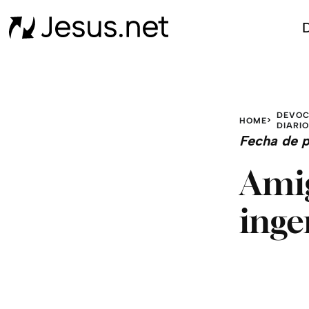
D
DEVOC
HOME
DIARI
Fecha de p
Amig
inge