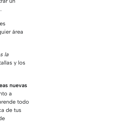
rar un
.
nes
uier área
s la
allas y los
deas nuevas
nto a
Aprende todo
ca de tus
de