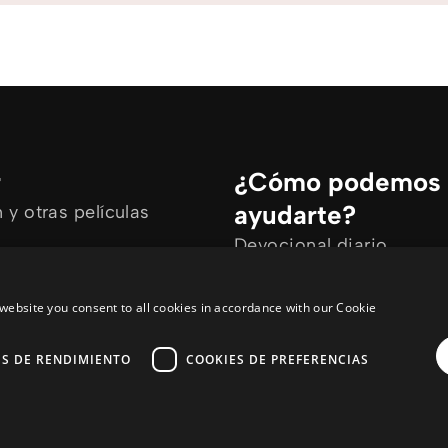
r
¿Cómo podemos
ayudarte?
y otras películas
Devocional diario
rtículos
Necesito oración
ine
Tengo preguntas
website you consent to all cookies in accordance with our Cookie
ES DE RENDIMIENTO
COOKIES DE PREFERENCIAS
y
a :sitio de enlaces