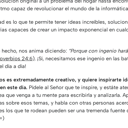
solución original a un problema del hogar hasta encont
itmo capaz de revolucionar el mundo de la informática
ad es lo que te permite tener ideas increíbles, solucio
rias capaces de crear un impacto exponencial en cualq
de hecho, nos anima diciendo:
“Porque con ingenio hará
roverbios 24:6)
. ¡Sí, necesitamos ese ingenio en las bat
l día a día!
os es extremadamente creativo, y quiere inspirarte i
 en este día.
Pídele al Señor que te inspire, y estáte ate
ea que venga a tu mente para escribirla y analizarla. 
as sobre esos temas, y habla con otras personas acer
ces los que te rodean pueden ser una tremenda fuente 
=)