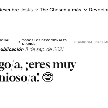
escubre Jesús
The Chosen y más
Devocion
IONAL
TODOS LOS DEVOCIONALES
O
DIARIOS
ublicación
11 de sep. de 2021
o/a, ¡eres muy
nioso/a! 🤓