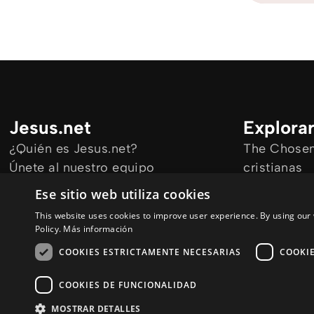
Jesus.net
Explora
¿Quién es Jesus.net?
The Chosen 
Únete al nuestro equipo
cristianas
Mantengase informado
Todos los a
Ese sitio web utiliza cookies
Cursos onl
This website uses cookies to improve user experience. By using our 
Audioguías
Policy.
Más información
COOKIES ESTRICTAMENTE NECESARIAS
COOKI
COOKIES DE FUNCIONALIDAD
© Copyright 2026 es.Jesus.net
Politica de Privacidad
Cookie Polic
MOSTRAR DETALLES