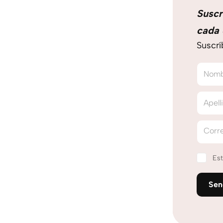
Suscr
cada 
Suscrí
Nom
Apell
Corre
Est
Se