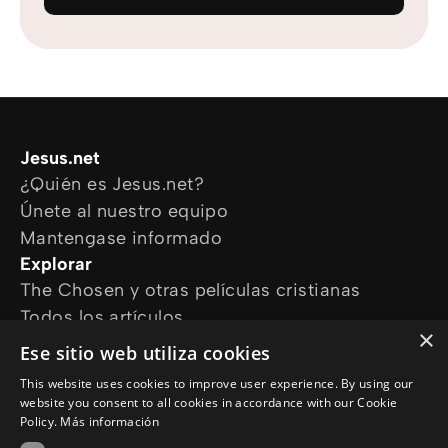
Jesus.net
¿Quién es Jesus.net?
Únete al nuestro equipo
Mantengase informado
Explorar
The Chosen y otras películas cristianas
Todos los artículos
×
Cursos online
Ese sitio web utiliza cookies
Audioguías
This website uses cookies to improve user experience. By using our
¿Cómo podemos ayudarte?
website you consent to all cookies in accordance with our Cookie
Devocional diario
Policy.
Más información