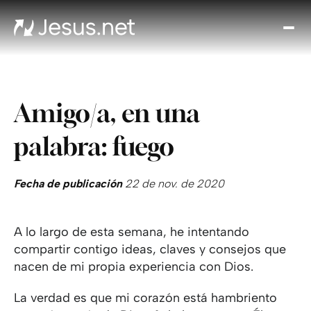
Des
Je
Th
Cho
Amigo/a, en una
y m
Devo
palabra: fuego
di
Crec
en 
Fecha de publicación
22 de nov. de 2020
Cont
A lo largo de esta semana, he intentando
compartir contigo ideas, claves y consejos que
nacen de mi propia experiencia con Dios.
La verdad es que mi corazón está hambriento