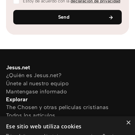
Estoy de acuerdo con la
declaración de privacidad
Send
Jesus.net
¿Quién es Jesus.net?
Únete al nuestro equipo
Mantengase informado
Explorar
The Chosen y otras películas cristianas
Todos los artículos
×
Cursos online
Ese sitio web utiliza cookies
Audioguías