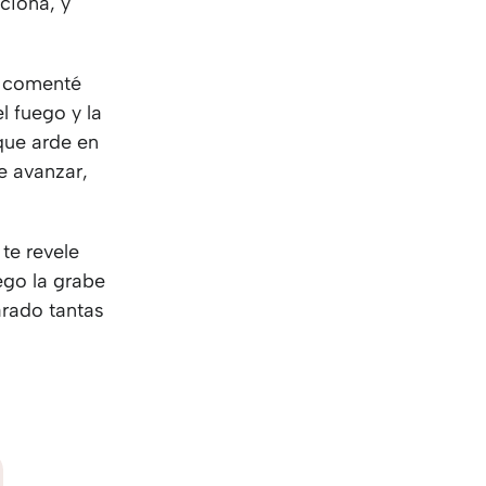
ciona, y
e comenté
l fuego y la
que arde en
de avanzar,
 te revele
ego la grabe
arado tantas