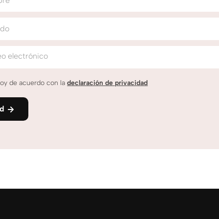
bre
ido
o electrónico
oy de acuerdo con la
declaración de privacidad
nd