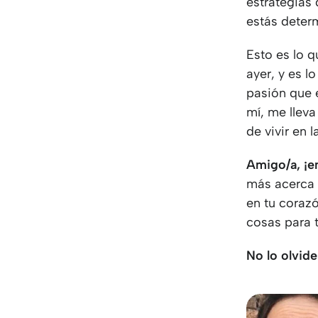
estrategias
estás determ
Esto es lo 
ayer, y es l
pasión que 
mí, me lleva
de vivir en 
Amigo/a, ¡e
más acerca d
en tu corazó
cosas para t
No lo olvide