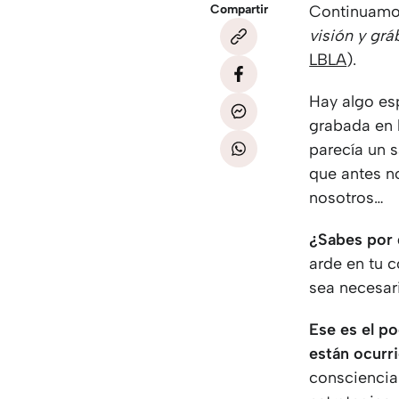
Compartir
Continuamos
visión y grá
LBLA
).
Hay algo es
grabada en 
parecía un s
que antes n
nosotros…
¿Sabes por q
arde en tu c
sea necesari
Ese es el po
están ocurr
consciencia 