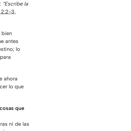
KO
Korean
:
“Escribe la
MG
Malagas
2:2-3,
MM
Burmes
NL
Dutch
NL
Flemish
 bien
NO
Norwegi
ue antes
PT
Portugue
stino; lo
RO
Romania
 para
RU
Russian
SV
Swedish
e ahora
TA
Tamil
acer lo que
TH
Thai
TL
Tagalog
TL
Taglish
s cosas que
TR
Turkish
a
UK
Ukrainian
ras ni de las
UR
Urdu