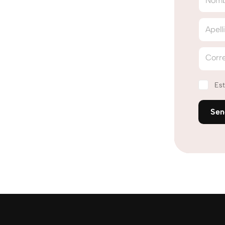
Nom
Apell
Corre
Est
Se