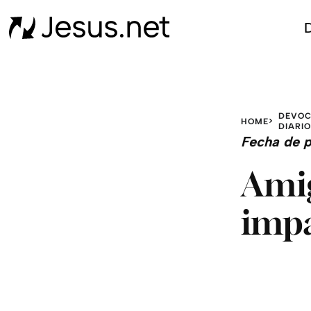
D
DEVOC
HOME
DIARIO
Fecha de p
Amig
impa