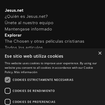
Jesus.net
¿Quién es Jesus.net?
Únete al nuestro equipo
Mantengase informado
Explorar
The Chosen y otras películas cristianas
Todos los artículos
×
Cursos online
Ese sitio web utiliza cookies
Audioguías
This website uses cookies to improve user experience. By using our
¿Cómo podemos ayudarte?
website you consent to all cookies in accordance with our Cookie
Devocional diario
Policy.
Más información
Necesito oración
COOKIES ESTRICTAMENTE NECESARIAS
Tengo preguntas
Síguenos en
COOKIES DE RENDIMIENTO
COOKIES DE PREFERENCIAS