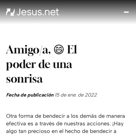
Des
Je
Th
Cho
Amigo/a, 😄 El
y m
Devo
poder de una
di
Crec
sonrisa
en 
Cont
Fecha de publicación
15 de ene. de 2022
Otra forma de bendecir a los demás de manera
efectiva es a través de nuestras acciones. ¡Hay
algo tan precioso en el hecho de bendecir a