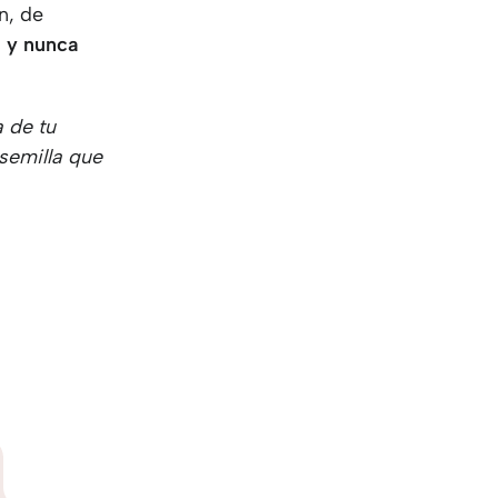
n, de
s
y
nunca
a de tu
semilla que