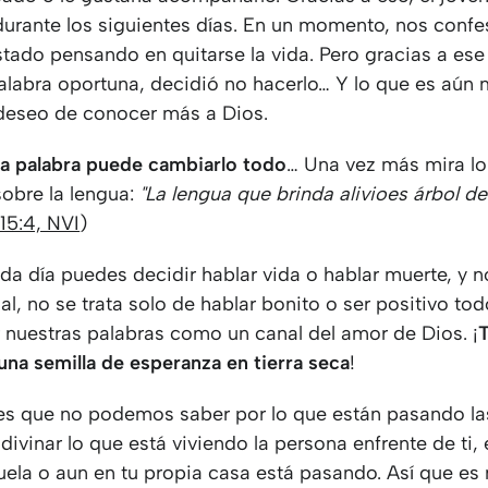
rante los siguientes días. En un momento, nos confe
stado pensando en quitarse la vida. Pero gracias a es
alabra oportuna, decidió no hacerlo… Y lo que es aún 
deseo de conocer más a Dios.
a palabra puede cambiarlo todo
… Una vez más mira lo
sobre la lengua:
"La lengua que brinda alivio
es árbol de
15:4, NVI
)
da día puedes decidir hablar vida o hablar muerte, y 
l, no se trata solo de hablar bonito o ser positivo tod
r nuestras palabras como un canal del amor de Dios. ¡
T
una semilla de esperanza en tierra seca
!
 es que no podemos saber por lo que están pasando la
ivinar lo que está viviendo la persona enfrente de ti, 
cuela o aun en tu propia casa está pasando. Así que es