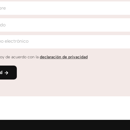
bre
ido
o electrónico
oy de acuerdo con la
declaración de privacidad
nd