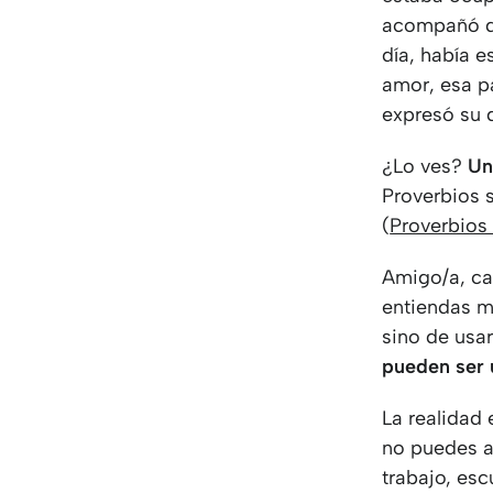
acompañó du
día, había e
amor, esa p
expresó su 
¿Lo ves?
Un
Proverbios 
(
Proverbios 
Amigo/a, ca
entiendas ma
sino de usa
pueden ser 
La realidad
no puedes ad
trabajo, es