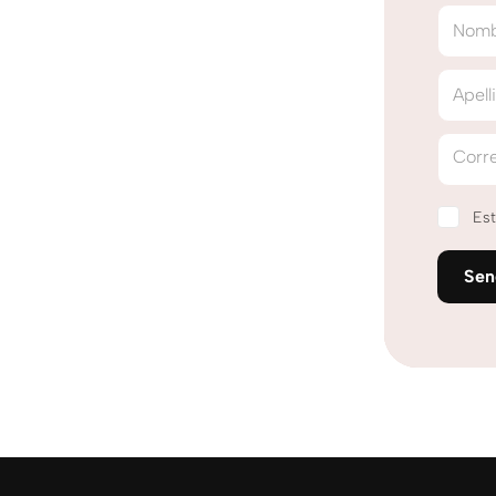
Nom
Apell
Corre
Est
Se