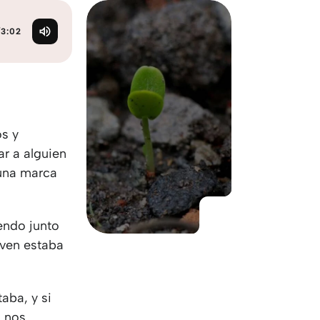
KO
Korean
MG
Malagas
/
3:02
MM
Burmes
NL
Dutch
NL
Flemish
NO
Norwegi
PT
Portugue
os y
RO
Romania
r a alguien
RU
Russian
 una marca
SV
Swedish
TA
Tamil
TH
Thai
endo junto
TL
Tagalog
oven estaba
TL
Taglish
TR
Turkish
UK
Ukrainian
aba, y si
UR
Urdu
n nos