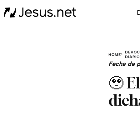
D
DEVOC
HOME
DIARIO
Fecha de p
🥹 E
dich