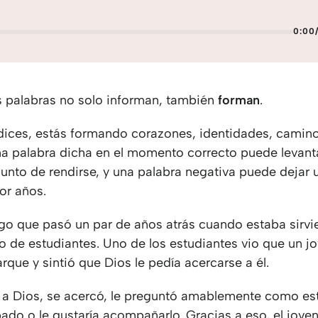
0:00
s palabras no solo informan, también
forman
.
dices, estás formando corazones, identidades, camin
na palabra dicha en el momento correcto puede levanta
punto de rendirse, y una palabra negativa puede dejar
or años.
go que pasó un par de años atrás cuando estaba sirvi
o de estudiantes. Uno de los estudiantes vio que un j
arque y sintió que Dios le pedía acercarse a él.
 a Dios, se acercó, le preguntó amablemente como est
ado o le gustaría acompañarlo. Gracias a eso, el jove