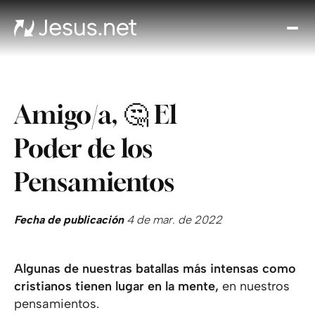
Des
Je
Th
Cho
Amigo/a, 🤔 El
y m
Devo
Poder de los
di
Crec
Pensamientos
en 
Cont
Fecha de publicación
4 de mar. de 2022
Algunas de nuestras batallas más intensas como
cristianos tienen lugar en la mente,
en nuestros
pensamientos.