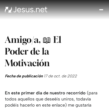
Des
Je
Th
Cho
Amigo/a, 📖 El
y m
Devo
Poder de la
di
Crec
Motivación
en 
Cont
Fecha de publicación
17 de oct. de 2022
En este primer día de nuestro recorrido
(para
todos aquellos que deseéis uniros, todavía
podéis hacerlo en este enlace) me gustaría