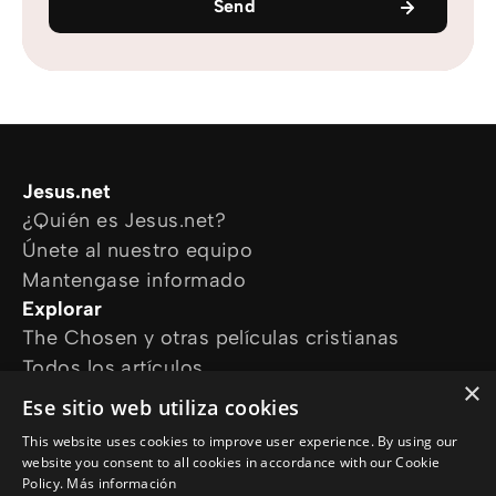
Send
Jesus.net
¿Quién es Jesus.net?
Únete al nuestro equipo
Mantengase informado
Explorar
The Chosen y otras películas cristianas
Todos los artículos
×
Cursos online
Ese sitio web utiliza cookies
Audioguías
This website uses cookies to improve user experience. By using our
¿Cómo podemos ayudarte?
website you consent to all cookies in accordance with our Cookie
Devocional diario
Policy.
Más información