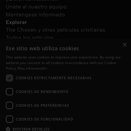
Únete al nuestro equipo
Mantengase informado
Explorar
The Chosen y otras películas cristianas
Todos los artículos
×
Cursos online
Ese sitio web utiliza cookies
Audioguías
This website uses cookies to improve user experience. By using our
¿Cómo podemos ayudarte?
website you consent to all cookies in accordance with our Cookie
Devocional diario
Policy.
Más información
Necesito oración
COOKIES ESTRICTAMENTE NECESARIAS
Tengo preguntas
Síguenos en
COOKIES DE RENDIMIENTO
COOKIES DE PREFERENCIAS
COOKIES DE FUNCIONALIDAD
MOSTRAR DETALLES