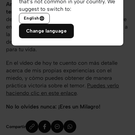
that’s not common in your country. We
Amigo/a, ¿cómo sería tu vida si no tuvieses
suggest to switch to:
temor?
¿Te la puedes imaginar? Ese es el tipo
English
de vida que Dios quiere que vivas: una vida libre
en Él, en la que los temores no pueden frenarte a
Change language
la hora de dar los pasos que Él te llama a dar, y
de cumplir el destino que Él ha preparado ya
para tu vida.
En el vídeo de hoy te cuento con más detalle
acerca de mis propias experiencias con el
miedo, y cómo puedes obtener de manera
práctica victoria sobre el temor.
Puedes verlo
haciendo clic en este enlace
.
No lo olvides nunca: ¡Eres un Milagro!
Compartir