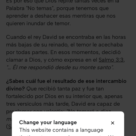
Es por eso que Dios repite tantas veces en la
Palabra "No temas", porque tenemos que
aprender a deshacer esas mentiras que nos
quieren inundar de temor.
Cuando el rey David se encontraba en las horas
más bajas de su reinado, el temor le acechaba
por todas partes. En esos momentos, decidió
clamar a Dios, y cómo expresa en el
Salmo 3:3
,
"… Él me respondió desde su monte santo".
¿Sabes cuál fue el resultado de ese intercambio
divino?
Que recibió tanta paz y fue tan
fortalecido por Dios en su interior que, apenas
tres versículos más tarde, David era capaz de
proclamar con valentía:
"No temeré a diez
millares de gente, que pusieren sitio contra mí"
Change your language
(
Salmo 3:6
)
This website contains a language