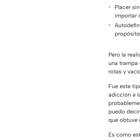
Placer si
importar 
Autodefin
propósito
Pero la real
una trampa 
rotas y vací
Fue este tip
adicción a l
probablemen
puedo decir 
que obtuve e
Es como est