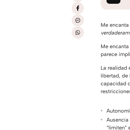
Me encanta 
verdaderame
Me encanta
parece impli
La realidad
libertad, de
capacidad d
restriccione
Autonomía
Ausencia 
“limiten” 