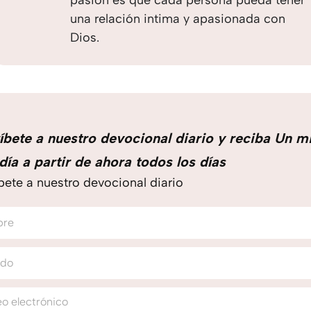
pasión es que cada persona pueda tener
una relación intima y apasionada con
Dios.
íbete a nuestro devocional diario y reciba Un m
día a partir de ahora todos los días
bete a nuestro devocional diario
bre
ido
o electrónico