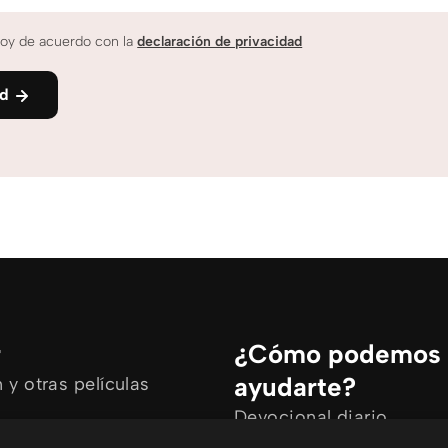
oy de acuerdo con la
declaración de privacidad
nd
r
¿Cómo podemos
ayudarte?
y otras películas
Devocional diario
rtículos
Necesito oración