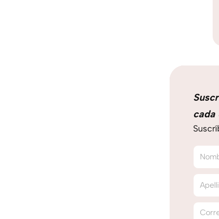
Suscr
cada 
Suscrí
Nom
Apell
Corre