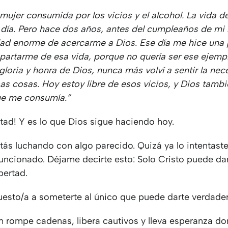
mujer consumida por los vicios y el alcohol. La vida 
 día. Pero hace dos años, antes del cumpleaños de mi h
ad enorme de acercarme a Dios. Ese día me hice una
partarme de esa vida, porque no quería ser ese ejemp
a gloria y honra de Dios, nunca más volví a sentir la ne
as cosas. Hoy estoy libre de esos vicios, y Dios tambi
ue me consumía.”
rtad! Y es lo que Dios sigue haciendo hoy.
stás luchando con algo parecido. Quizá ya lo intentast
funcionado. Déjame decirte esto: Solo Cristo puede da
ibertad.
uesto/a a someterte al único que puede darte verdader
n rompe cadenas, libera cautivos y lleva esperanza d