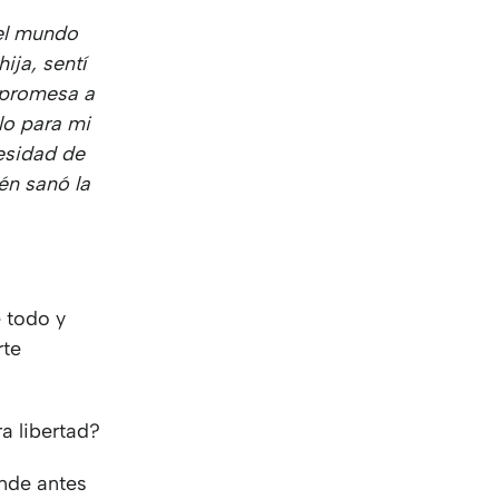
del mundo
ija, sentí
 promesa a
lo para mi
cesidad de
én sanó la
e todo y
rte
a libertad?
onde antes