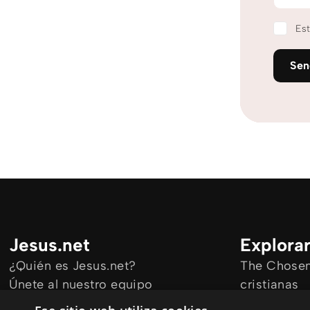
Est
Se
Jesus.net
Explora
¿Quién es Jesus.net?
The Chosen 
Únete al nuestro equipo
cristianas
Mantengase informado
Todos los a