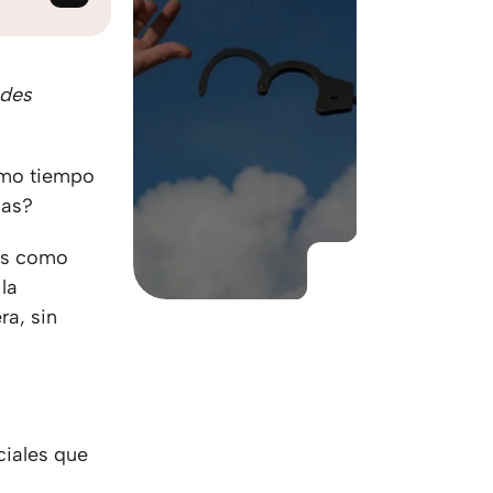
KO
Korean
MG
Malagas
MM
Burmes
NL
Dutch
edes
NL
Flemish
NO
Norwegi
ismo tiempo
PT
Portugue
sas?
RO
Romania
RU
Russian
sas como
SV
Swedish
 la
TA
Tamil
ra, sin
TH
Thai
TL
Tagalog
TL
Taglish
TR
Turkish
UK
Ukrainian
ciales que
UR
Urdu