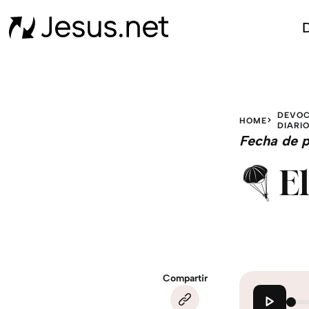
D
DEVOC
HOME
DIARI
Fecha de p
🪂 E
Compartir