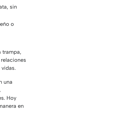
ata, sin
seño o
a trampa,
 relaciones
 vidas.
on una
,
es. Hoy
 manera en