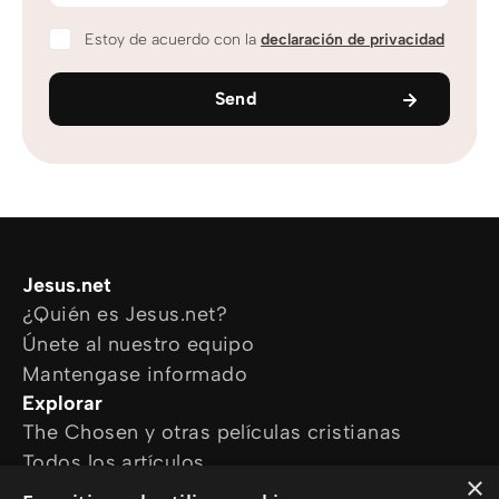
Estoy de acuerdo con la
declaración de privacidad
Send
Jesus.net
¿Quién es Jesus.net?
Únete al nuestro equipo
Mantengase informado
Explorar
The Chosen y otras películas cristianas
Todos los artículos
×
Cursos online