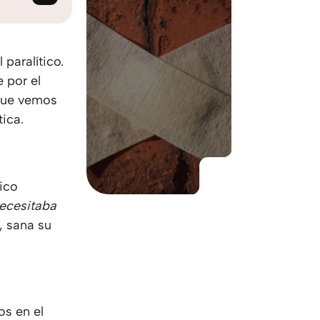
KO
Korean
MG
Malagas
MM
Burmes
NL
Dutch
 paralítico.
NL
Flemish
 por el
NO
Norwegi
rque vemos
PT
Portugue
ica.
RO
Romania
RU
Russian
SV
Swedish
tico
TA
Tamil
ecesitaba
TH
Thai
, sana su
TL
Tagalog
TL
Taglish
TR
Turkish
UK
Ukrainian
UR
Urdu
os en el