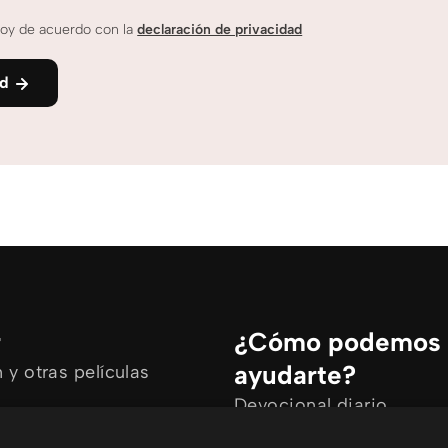
oy de acuerdo con la
declaración de privacidad
nd
r
¿Cómo podemos
ayudarte?
y otras películas
Devocional diario
rtículos
Necesito oración