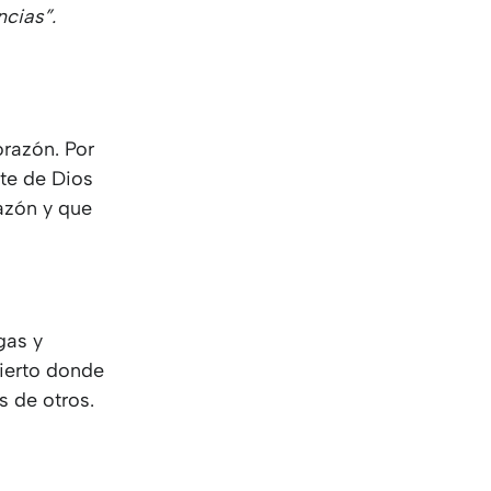
ncias”.
orazón. Por
te de Dios
azón y que
gas y
sierto donde
s de otros.