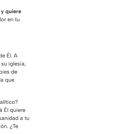
 y quiere
lor en tu
e Él. A
su iglesia,
 pies de
la que
alítico?
á Él quiere
 sanidad a tu
zón. ¿Te