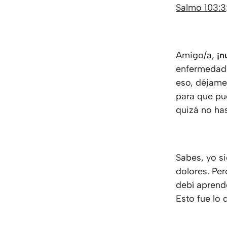
Salmo 103:3
Amigo/a,
¡n
enfermedades
eso, déjame
para que pu
quizá no ha
Sabes, yo s
dolores. Pe
debí aprende
Esto fue lo 