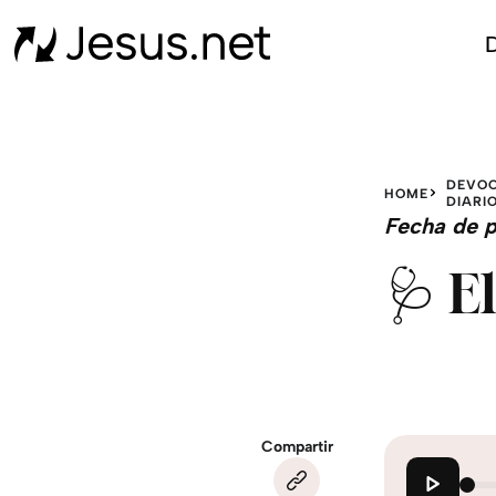
D
DEVOC
HOME
DIARI
Fecha de p
🩺 E
Compartir