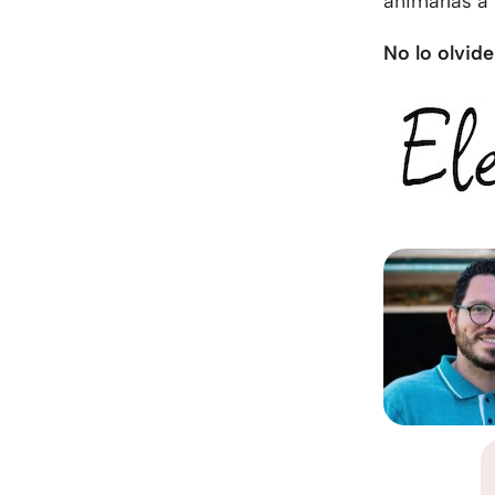
animarías a
No lo olvide