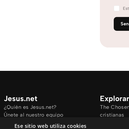
Est
Se
Jesus.net
Explora
¿Quién es Jesus.net?
The Chosen 
Únete al nuestro equipo
cristianas
Mantengase informado
Todos los a
Ese sitio web utiliza cookies