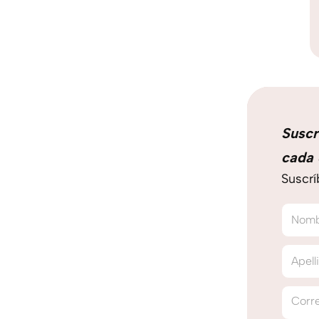
Suscr
cada 
Suscrí
Nom
Apell
Corre