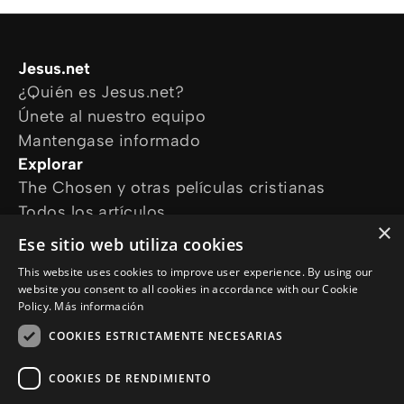
Jesus.net
¿Quién es Jesus.net?
Únete al nuestro equipo
Mantengase informado
Explorar
The Chosen y otras películas cristianas
Todos los artículos
×
Cursos online
Ese sitio web utiliza cookies
Audioguías
This website uses cookies to improve user experience. By using our
¿Cómo podemos ayudarte?
website you consent to all cookies in accordance with our Cookie
Devocional diario
Policy.
Más información
Necesito oración
COOKIES ESTRICTAMENTE NECESARIAS
Tengo preguntas
Síguenos en
COOKIES DE RENDIMIENTO