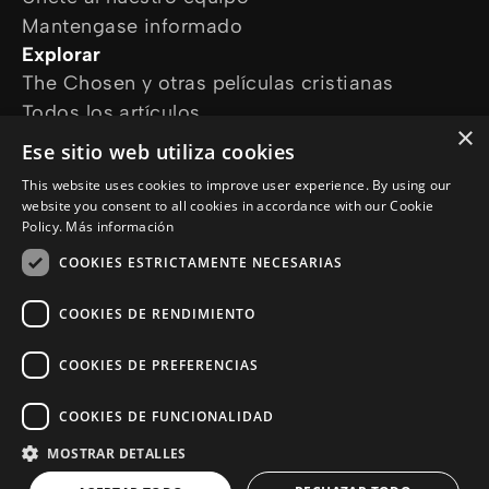
Mantengase informado
Explorar
The Chosen y otras películas cristianas
Todos los artículos
×
Cursos online
Ese sitio web utiliza cookies
Audioguías
This website uses cookies to improve user experience. By using our
¿Cómo podemos ayudarte?
website you consent to all cookies in accordance with our Cookie
Devocional diario
Policy.
Más información
Necesito oración
COOKIES ESTRICTAMENTE NECESARIAS
Tengo preguntas
Síguenos en
COOKIES DE RENDIMIENTO
COOKIES DE PREFERENCIAS
COOKIES DE FUNCIONALIDAD
MOSTRAR DETALLES
© Copyright 2026 es.Jesus.net
Politica de Privacidad