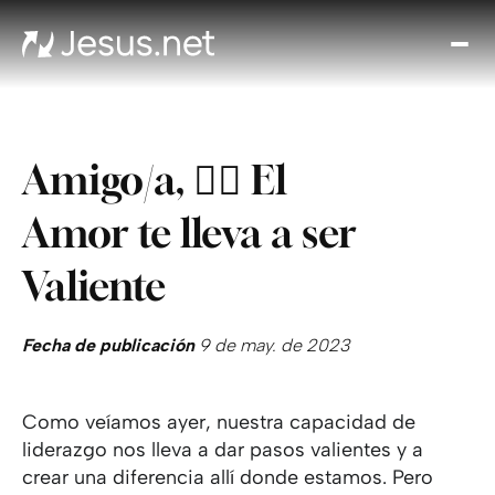
Des
Je
Th
Cho
Amigo/a, ❤️‍🔥 El
y m
Devo
Amor te lleva a ser
di
Crec
Valiente
en 
Cont
Fecha de publicación
9 de may. de 2023
Como veíamos ayer, nuestra capacidad de
liderazgo nos lleva a dar pasos valientes y a
crear una diferencia allí donde estamos. Pero