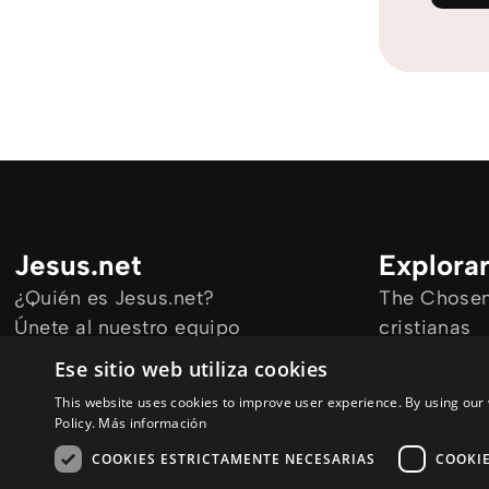
Jesus.net
Explora
¿Quién es Jesus.net?
The Chosen 
Únete al nuestro equipo
cristianas
Mantengase informado
Todos los a
Ese sitio web utiliza cookies
Cursos onl
This website uses cookies to improve user experience. By using our 
Audioguías
Policy.
Más información
COOKIES ESTRICTAMENTE NECESARIAS
COOKI