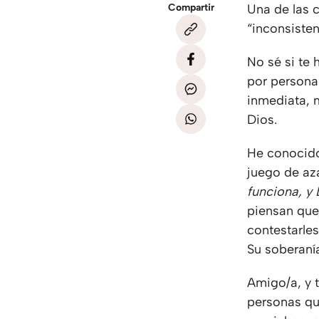
Compartir
Una de las 
“inconsiste
No sé si te 
por personas
inmediata, 
Dios.
He conocido 
juego de az
funciona, y
piensan que
contestarle
Su soberanía
Amigo/a, y 
personas qu