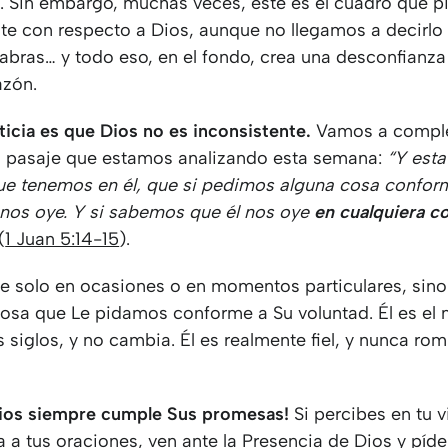
. Sin embargo, muchas veces, este es el cuadro que 
te con respecto a Dios, aunque no llegamos a decirlo
abras… y todo eso, en el fondo, crea una desconfianza
azón.
ticia es que Dios no es inconsistente.
Vamos a comple
 pasaje que estamos analizando esta semana:
“Y esta
ue tenemos en él, que si pedimos alguna cosa confor
l nos oye. Y si sabemos que él nos oye
en cualquiera c
(
1 Juan 5:14-15
).
ye solo en ocasiones o en momentos particulares, sino
cosa que Le pidamos conforme a Su voluntad. Él es el
s siglos, y no cambia. Él es realmente fiel, y nunca ro
Dios siempre cumple Sus promesas!
Si percibes en tu v
 a tus oraciones, ven ante la Presencia de Dios y píde