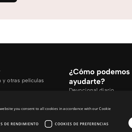
r
¿Cómo podemos
ayudarte?
y otras películas
Devocional diario
rtículos
Necesito oración
ine
Tengo preguntas
website you consent to all cookies in accordance with our Cookie
ES DE RENDIMIENTO
COOKIES DE PREFERENCIAS