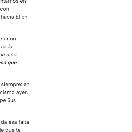
pintamos en
 con
 hacia Él en
tar un
 es la
me a su
osa que
 siempre: en
 mismo ayer,
mpe Sus
ida esa falta
le que te