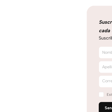
Suscr
cada 
Suscrí
Nom
Apell
Corre
Est
Se