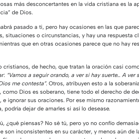
cosas más desconcertantes en la vida cristiana es la a
ncia” de Dios.
habrá pasado a ti, pero hay ocasiones en las que pare
, situaciones o circunstancias, y hay una respuesta cl
mientras que en otras ocasiones parece que no hay re
cristianos, de hecho, que tratan la oración casi como
ar:
“Vamos a seguir orando, a ver si hay suerte… A ver s
 Dios me contesta”
. Otros, atribuyen esto a la soberaní
, como Dios es soberano, tiene todo el derecho de de
s, e ignorar sus oraciones. Por ese mismo razonamiento
, podría dejar de amarles si así lo desease.
tú, ¿qué piensas? No sé tú, pero yo no confío demasia
e son inconsistentes en su carácter, y menos aún de l