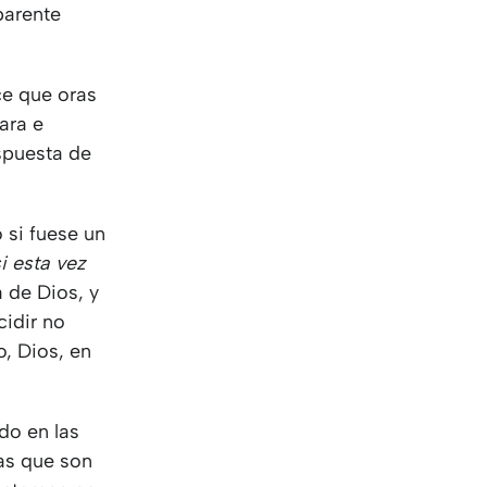
KO
Korean
parente
MG
Malagas
MM
Burmes
NL
Dutch
ce que oras
NL
Flemish
ara e
NO
Norwegi
spuesta de
PT
Portugue
RO
Romania
 si fuese un
RU
Russian
i esta vez
SV
Swedish
a de Dios, y
TA
Tamil
cidir no
TH
Thai
, Dios, en
TL
Tagalog
TL
Taglish
TR
Turkish
do en las
UK
Ukrainian
as que son
UR
Urdu