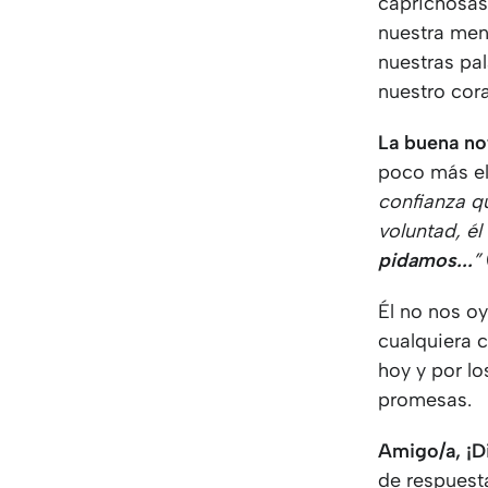
caprichosas
nuestra men
nuestras pal
nuestro cor
La buena no
poco más el
confianza q
voluntad, é
pidamos...
”
Él no nos o
cualquiera 
hoy y por lo
promesas.
Amigo/a
, ¡
de respuesta