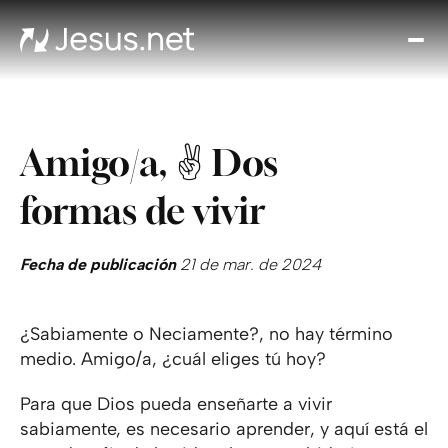
Des
Je
Th
Cho
Amigo/a, ✌️ Dos
y m
Devo
formas de vivir
di
Crec
en 
Fecha de publicación
21 de mar. de 2024
Cont
¿Sabiamente o Neciamente?, no hay término
medio. Amigo/a, ¿cuál eliges tú hoy?
Para que Dios pueda enseñarte a vivir
sabiamente, es necesario aprender, y aquí está el