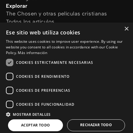
Explorar
The Chosen y otras películas cristianas
Todos los artículos
×
Cursos online
Ese sitio web utiliza cookies
Audioguías
This website uses cookies to improve user experience. By using our
¿Cómo podemos ayudarte?
website you consent to all cookies in accordance with our Cookie
Devocional diario
Policy.
Más información
Necesito oración
COOKIES ESTRICTAMENTE NECESARIAS
Tengo preguntas
Síguenos en
COOKIES DE RENDIMIENTO
COOKIES DE PREFERENCIAS
COOKIES DE FUNCIONALIDAD
MOSTRAR DETALLES
© Copyright 2026 es.Jesus.net
Politica de Privacidad
RECHAZAR TODO
ACEPTAR TODO
Cookie Policy
a :sitio de enlaces