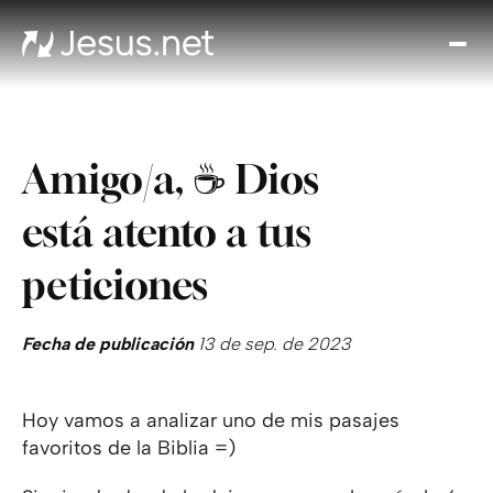
Des
Je
Th
Cho
Amigo/a, ☕ Dios
y m
Devo
está atento a tus
di
Crec
peticiones
en 
Cont
Fecha de publicación
13 de sep. de 2023
Hoy vamos a analizar uno de mis pasajes
favoritos de la Biblia =)