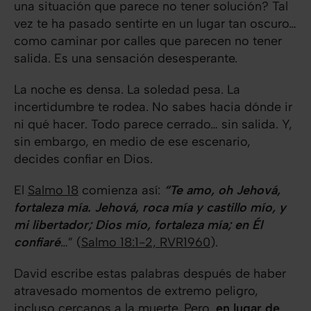
una situación que parece no tener solución? Tal
vez te ha pasado sentirte en un lugar tan oscuro…
como caminar por calles que parecen no tener
salida. Es una sensación desesperante.
La noche es densa. La soledad pesa. La
incertidumbre te rodea. No sabes hacia dónde ir
ni qué hacer. Todo parece cerrado… sin salida. Y,
sin embargo, en medio de ese escenario,
decides confiar en Dios.
El
Salmo 18
comienza así:
“Te amo, oh Jehová,
fortaleza mía. Jehová, roca mía y castillo mío, y
mi libertador; Dios mío, fortaleza mía; en Él
confiaré
…” (
Salmo 18:1-2, RVR1960
).
David escribe estas palabras después de haber
atravesado momentos de extremo peligro,
incluso cercanos a la muerte. Pero,
en lugar de