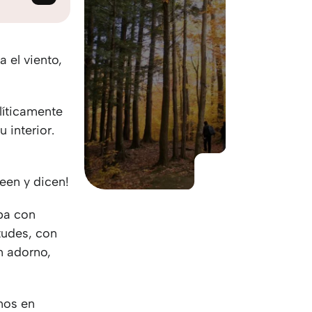
KO
Korean
MG
Malagas
MM
Burmes
NL
Dutch
 el viento,
NL
Flemish
NO
Norwegi
líticamente
PT
Portugue
 interior.
RO
Romania
RU
Russian
SV
Swedish
een y dicen!
TA
Tamil
TH
Thai
ba con
TL
Tagalog
itudes, con
TL
Taglish
n adorno,
TR
Turkish
UK
Ukrainian
UR
Urdu
mos en