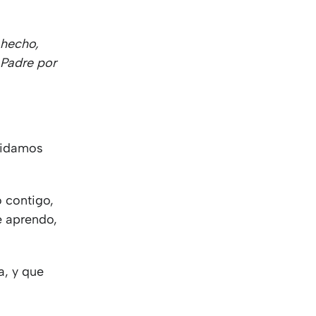
 hecho,
 Padre por
pidamos
o contigo,
e aprendo,
a, y que