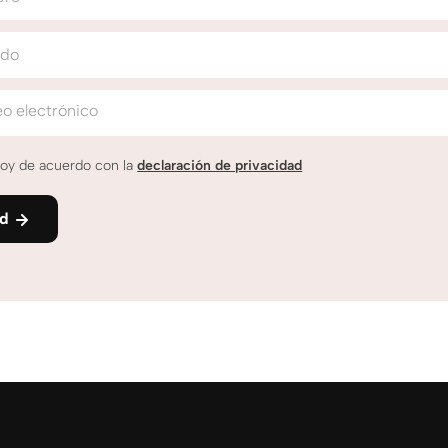
ido
o electrónico
oy de acuerdo con la
declaración de privacidad
nd