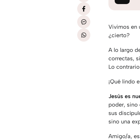
Vivimos en 
¿cierto?
A lo largo d
correctas, s
Lo contrario
¡Qué lindo 
Jesús es nu
poder, sino 
sus discípul
sino una ex
Amigo/a, es