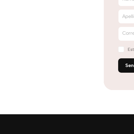
Apell
Corre
Est
Se