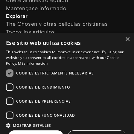
Únete al nuestro equipo
Mantengase informado
Explorar
The Chosen y otras películas cristianas
Todos los artículos
×
Cursos online
Ese sitio web utiliza cookies
Audioguías
This website uses cookies to improve user experience. By using our
¿Cómo podemos ayudarte?
website you consent to all cookies in accordance with our Cookie
Devocional diario
Policy.
Más información
Necesito oración
COOKIES ESTRICTAMENTE NECESARIAS
Tengo preguntas
Síguenos en
COOKIES DE RENDIMIENTO
COOKIES DE PREFERENCIAS
COOKIES DE FUNCIONALIDAD
MOSTRAR DETALLES
© Copyright 2026 es.Jesus.net
Politica de Privacidad