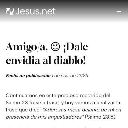
Des
Je
Th
Cho
Amigo/a, 😉 ¡Dale
y m
Devo
envidia al diablo!
di
Crec
en 
Fecha de publicación
1 de nov. de 2023
Cont
Continuamos en este precioso recorrido del
Salmo 23 frase a frase, y hoy vamos a analizar la
frase que dice:
“Aderezas mesa delante de mí en
presencia de mis angustiadores”
(
Salmo 23:5
).