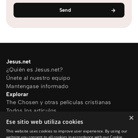
Send
Jesus.net
¿Quién es Jesus.net?
Únete al nuestro equipo
Mantengase informado
Explorar
The Chosen y otras películas cristianas
Todos los artículos
×
Cursos online
Ese sitio web utiliza cookies
Audioguías
This website uses cookies to improve user experience. By using our
¿Cómo podemos ayudarte?
website you consent to all cookies in accordance with our Cookie