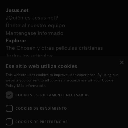
Jesus.net
¿Quién es Jesus.net?
Únete al nuestro equipo
Mantengase informado
Explorar
The Chosen y otras películas cristianas
Todos los artículos
×
Cursos online
Ese sitio web utiliza cookies
Audioguías
This website uses cookies to improve user experience. By using our
¿Cómo podemos ayudarte?
website you consent to all cookies in accordance with our Cookie
Devocional diario
Policy.
Más información
Necesito oración
COOKIES ESTRICTAMENTE NECESARIAS
Tengo preguntas
Síguenos en
COOKIES DE RENDIMIENTO
COOKIES DE PREFERENCIAS