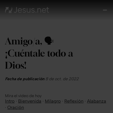
Des
Je
Th
Cho
Amigo/a, 🗣
y m
Devo
¡Cuéntale todo a
di
Crec
Dios!
en 
Cont
Fecha de publicación
8 de oct. de 2022
Mira el vídeo de hoy
Intro
·
Bienvenida
·
Milagro
·
Reflexión
·
Alabanza
·
Oración