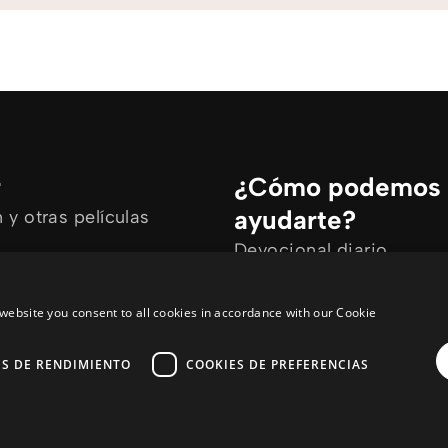
r
¿Cómo podemos
ayudarte?
y otras películas
Devocional diario
rtículos
Necesito oración
ine
Tengo preguntas
website you consent to all cookies in accordance with our Cookie
ES DE RENDIMIENTO
COOKIES DE PREFERENCIAS
y
a :sitio de enlaces