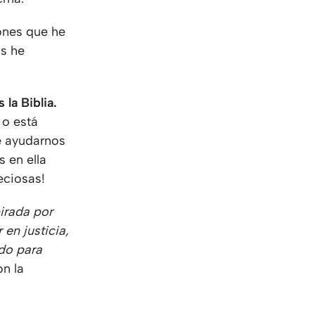
KO
Korean
MG
Malagas
ones que he
MM
Burmes
os he
NL
Dutch
NL
Flemish
NO
Norwegi
 la Biblia.
PT
Portugue
 o está
RO
Romania
e ayudarnos
RU
Russian
 en ella
SV
Swedish
eciosas!
TA
Tamil
TH
Thai
pirada por
TL
Tagalog
 en justicia,
TL
Taglish
ado para
TR
Turkish
on la
UK
Ukrainian
UR
Urdu