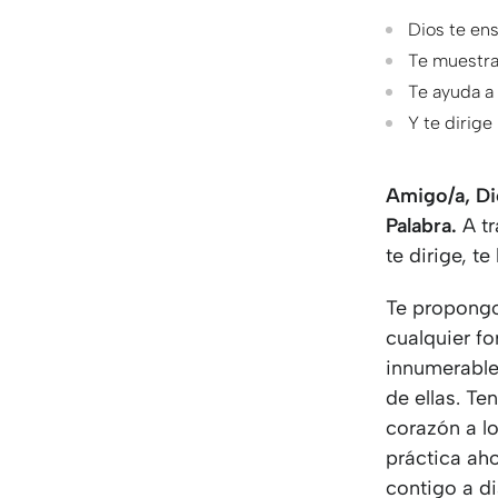
Dios te ens
Te muestra
Te ayuda a
Y te dirige
Amigo/a, Di
Palabra.
A t
te dirige, te
Te propongo 
cualquier fo
innumerable
de ellas. Te
corazón a l
práctica ah
contigo a d