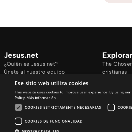
Jesus.net
Explora
¿Quién es Jesus.net?
The Chosen 
Únete al nuestro equipo
cristianas
Mantengase informado
Todos los a
Ese sitio web utiliza cookies
Cursos onl
This website uses cookies to improve user experience. By using our 
Audioguías
Policy.
Más información
COOKIES ESTRICTAMENTE NECESARIAS
COOKI
COOKIES DE FUNCIONALIDAD
© Copyright 2026 es.Jesus.net
Politica de Privacidad
Cookie Polic
MOSTRAR DETALLES