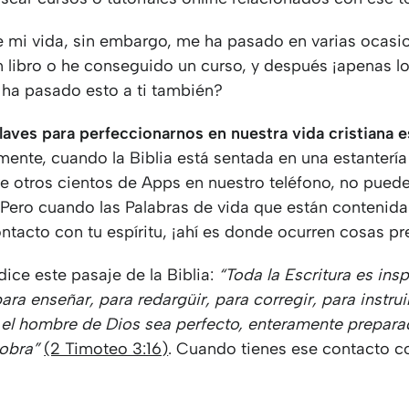
de mi vida, sin embargo, me ha pasado en varias ocasi
n libro o he conseguido un curso, y después ¡apenas l
 ha pasado esto a ti también?
laves para perfeccionarnos en nuestra vida cristiana es
ente, cuando la Biblia está sentada en una estantería
re otros cientos de Apps en nuestro teléfono, no pued
Pero cuando las Palabras de vida que están contenidas
ntacto con tu espíritu, ¡ahí es donde ocurren cosas pr
dice este pasaje de la Biblia:
“Toda la Escritura es ins
para enseñar, para redargüir, para corregir, para instruir
e el hombre de Dios sea perfecto, enteramente prepar
obra”
(2 Timoteo 3:16)
. Cuando tienes ese contacto c