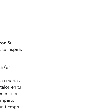
 con Su
 te inspira,
!
ia (en
a o varias
talos en tu
er esto en
omparto
 un tiempo