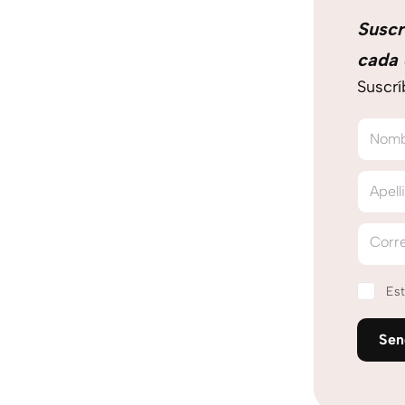
Suscr
cada 
Suscrí
Nom
Apell
Corre
Est
Se