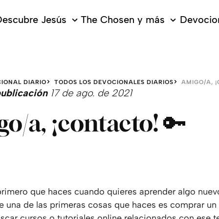
escubre Jesús
The Chosen y más
Devocion
IONAL DIARIO
TODOS LOS DEVOCIONALES DIARIOS
AMIGO/A, 
ublicación
17 de ago. de 2021
o/a, ¡contacto! 🔑
primero que haces cuando quieres aprender algo nuev
 una de las primeras cosas que haces es comprar un l
scar cursos o tutoriales online relacionados con ese 