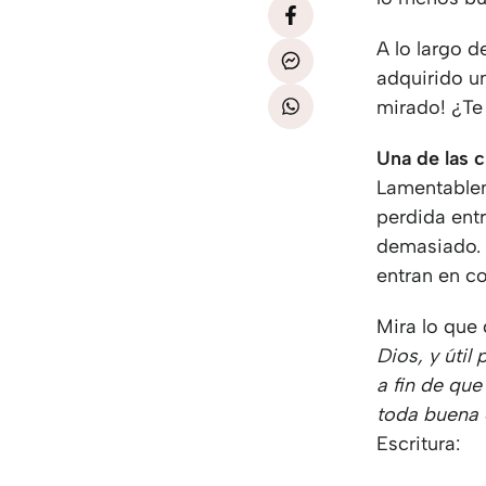
A lo largo 
adquirido u
mirado! ¿Te
Una de las c
Lamentablem
perdida ent
demasiado. 
entran en co
Mira lo que 
Dios, y útil 
a fin de qu
toda buena 
Escritura: